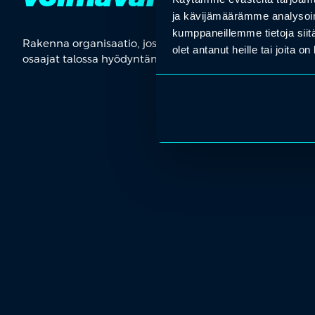
ja kävijämäärämme analysoim
kumppaneillemme tietoja siitä
Rakenna organisaatio, jossa kehittyminen ei ole poikkeu
olet antanut heille tai joita o
osaajat talossa hyödyntämällä sisäisiä rekrytointeja.