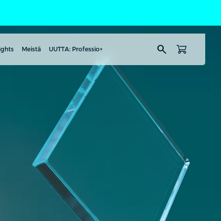
search
ights
Meistä
UUTTA: Professio+