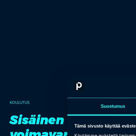
KOULUTUS
Suostumus
Sisäinen liikkuvuus
Tämä sivusto käyttää eväste
voimavarana
Käytämme evästeitä tarjoama