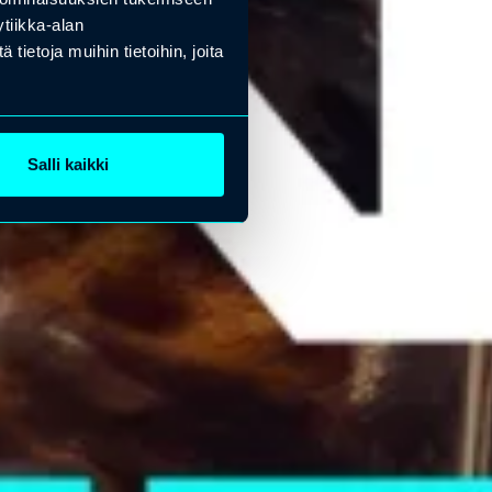
tiikka-alan
ietoja muihin tietoihin, joita
Salli kaikki