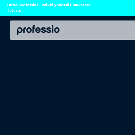
Uutta: Professio+ – kaikki yhdessä tilauksessa.
Tutustu