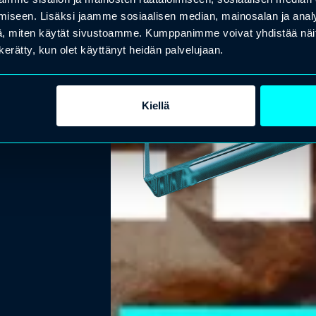
iseen. Lisäksi jaamme sosiaalisen median, mainosalan ja analy
, miten käytät sivustoamme. Kumppanimme voivat yhdistää näitä t
s vaan periaate. Avaa urapolut ja pidä
n kerätty, kun olet käyttänyt heidän palvelujaan.
Kiellä