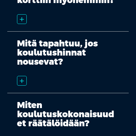
korttiin myöhemmin?
add_2
Mitä tapahtuu, jos
koulutushinnat
nousevat?
add_2
Miten
koulutuskokonaisuud
et räätälöidään?