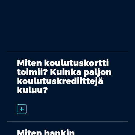
Miten koulutuskortti
toimii? Kuinka paljon
koulutuskrediittejä
kuluu?
add_2
Miten hankin