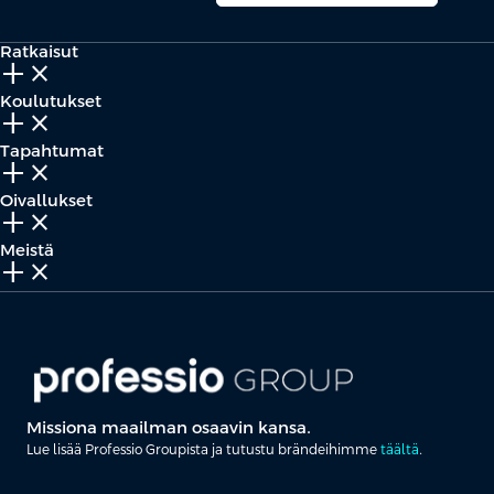
Ratkaisut
add_2
close
Koulutukset
add_2
close
Tapahtumat
add_2
close
Oivallukset
add_2
close
Meistä
add_2
close
Missiona maailman osaavin kansa.
Lue lisää Professio Groupista ja tutustu brändeihimme
täältä
.