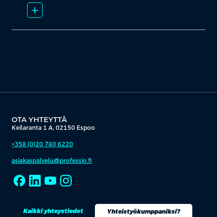
add_2
OTA YHTEYTTÄ
Keilaranta 1 A, 02150 Espoo
+358 (0)20 780 6220
asiakaspalvelu@professio.fi
Kaikki yhteystiedot
Yhteistyökumppaniksi?