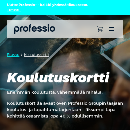
Uutta: Professio+ – kaikki yhdessä tilauksessa.
Tutustu
chevron_forward
Etusivu
Koulutuskortti
Koulutuskortti
Enemmän koulutusta, vähemmällä rahalla.
Koulutuskortilla avaat oven Professio Groupin laajaan
koulutus- ja tapahtumatarjontaan – fiksumpi tapa
kehittää osaamista jopa 40 % edullisemmin.