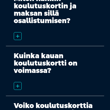
koulutuskortin ja
maksan sillä
osallistumisen?
add_2
Kuinka kauan
koulutuskortti on
voimassa?
add_2
Voiko koulutuskorttia