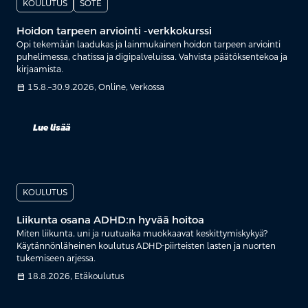
KOULUTUS
SOTE
Hoidon tarpeen arviointi -verkkokurssi
Opi tekemään laadukas ja lainmukainen hoidon tarpeen arviointi
puhelimessa, chatissa ja digipalveluissa. Vahvista päätöksentekoa ja
kirjaamista.
calendar_month
15.8.–30.9.2026, Online, Verkossa
Lue lisää
KOULUTUS
Liikunta osana ADHD:n hyvää hoitoa
Miten liikunta, uni ja ruutuaika muokkaavat keskittymiskykyä?
Käytännönläheinen koulutus ADHD-piirteisten lasten ja nuorten
tukemiseen arjessa.
calendar_month
18.8.2026, Etäkoulutus