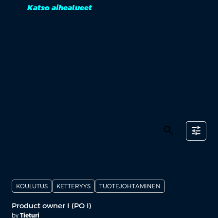
Katso aihealueet
search
tune
KOULUTUS
KETTERYYS
TUOTEJOHTAMINEN
Product owner I (PO I)
by
Tieturi