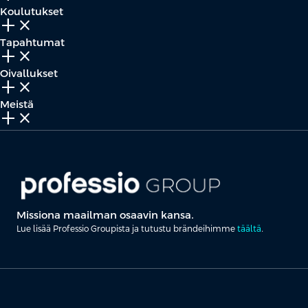
Koulutukset
add_2
close
Tapahtumat
add_2
close
Oivallukset
add_2
close
Meistä
add_2
close
Missiona maailman osaavin kansa.
Lue lisää Professio Groupista ja tutustu brändeihimme
täältä
.