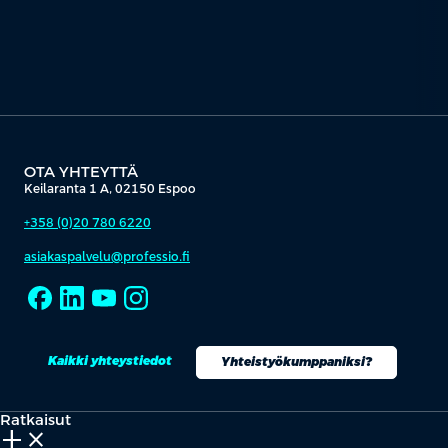
OTA YHTEYTTÄ
Keilaranta 1 A, 02150 Espoo
+358 (0)20 780 6220
asiakaspalvelu@professio.fi
Kaikki yhteystiedot
Yhteistyökumppaniksi?
Ratkaisut
add_2
close