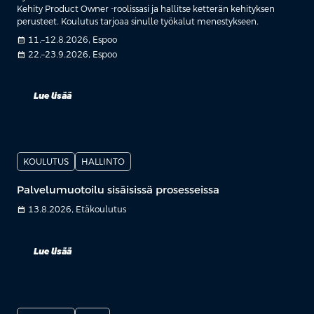
Kehity Product Owner -roolissasi ja hallitse ketterän kehityksen
perusteet. Koulutus tarjoaa sinulle työkalut menestykseen.
calendar_month
11.–12.8.2026, Espoo
calendar_month
22.–23.9.2026, Espoo
Lue lisää
KOULUTUS
HALLINTO
Palvelumuotoilu sisäisissä prosesseissa
calendar_month
13.8.2026, Etäkoulutus
Lue lisää