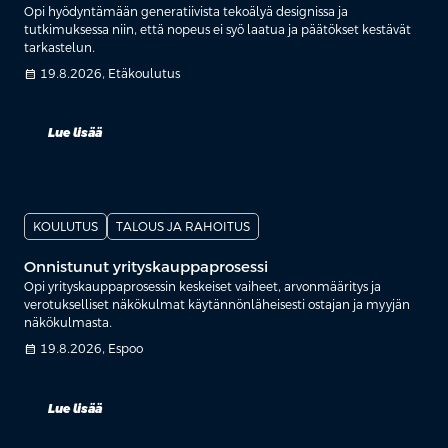
Opi hyödyntämään generatiivista tekoälyä designissa ja
tutkimuksessa niin, että nopeus ei syö laatua ja päätökset kestävät
tarkastelun.
calendar_month
19.8.2026, Etäkoulutus
Lue lisää
KOULUTUS
TALOUS JA RAHOITUS
Onnistunut yrityskauppaprosessi
Opi yrityskauppaprosessin keskeiset vaiheet, arvonmääritys ja
verotukselliset näkökulmat käytännönläheisesti ostajan ja myyjän
näkökulmasta.
calendar_month
19.8.2026, Espoo
Lue lisää