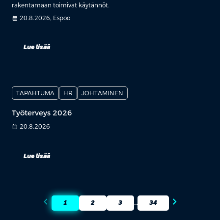
rakentamaan toimivat käytännöt.
calendar_month
20.8.2026, Espoo
Lue lisää
TAPAHTUMA
HR
JOHTAMINEN
Työterveys 2026
calendar_month
20.8.2026
Lue lisää
chevron_left
chevron_right
1
2
3
34
…