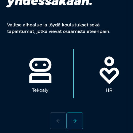
yhdessäkään.
Valitse aihealue ja löydä koulutukset sekä
tapahtumat, jotka vievät osaamista eteenpäin.
Tekoäly
HR
arrow_back
arrow_forward