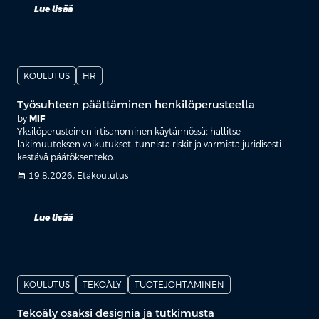
Lue lisää
KOULUTUS
HR
Työsuhteen päättäminen henkilöperusteella
by
MIF
Yksilöperusteinen irtisanominen käytännössä: hallitse
lakimuutoksen vaikutukset, tunnista riskit ja varmista juridisesti
kestävä päätöksenteko.
calendar_month
19.8.2026, Etäkoulutus
Lue lisää
KOULUTUS
TEKOÄLY
TUOTEJOHTAMINEN
Tekoäly osaksi designia ja tutkimusta