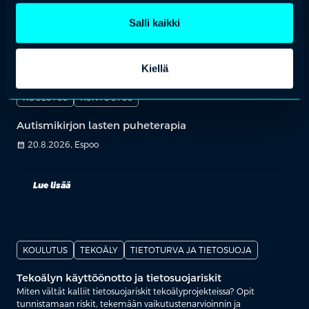
Salli kaikki
Lue lisää
Kiellä
KOULUTUS
KUNTOUTUS
Autismikirjon lasten puheterapia
calendar_month
20.8.2026, Espoo
Lue lisää
KOULUTUS
TEKOÄLY
TIETOTURVA JA TIETOSUOJA
Tekoälyn käyttöönotto ja tietosuojariskit
Miten vältät kalliit tietosuojariskit tekoälyprojekteissa? Opit
tunnistamaan riskit, tekemään vaikutustenarvioinnin ja