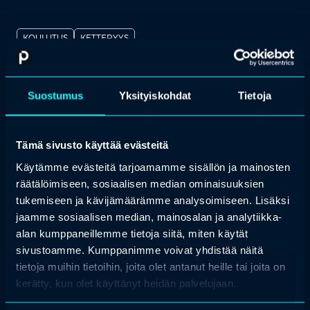
KOULUTUS
KETTERYYS
Scrum Master I (SM I)
by
Tieturi
Tehosta tiimityötä ja hallitse Scrumin ydinkonseptit! Scrum Master I
Suostumus
Yksityiskohdat
Tietoja
-koulutus antaa sinulle taidot, sertifikaatin ja varmuuden ketterään
johtamiseen.
calendar_month
19.–20.8.2026, Etäkoulutus
Tämä sivusto käyttää evästeitä
calendar_month
20.–21.10.2026, Espoo
Käytämme evästeitä tarjoamamme sisällön ja mainosten
räätälöimiseen, sosiaalisen median ominaisuuksien
Lue lisää
tukemiseen ja kävijämäärämme analysoimiseen. Lisäksi
jaamme sosiaalisen median, mainosalan ja analytiikka-
alan kumppaneillemme tietoja siitä, miten käytät
sivustoamme. Kumppanimme voivat yhdistää näitä
KOULUTUS
TALOUS JA RAHOITUS
tietoja muihin tietoihin, joita olet antanut heille tai joita on
Taloushallinnon kontrollit
kerätty, kun olet käyttänyt heidän palvelujaan.
calendar_month
20.8.2026, Espoo