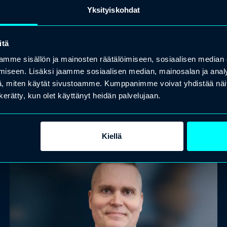
Yksityiskohdat
itä
KUNTOUTUS
OPAS
SOTE
mme sisällön ja mainosten räätälöimiseen, sosiaalisen median
Opas minäpystyvyyden ja sisäisen motivaation
iseen. Lisäksi jaamme sosiaalisen median, mainosalan ja analy
vahvistamiseen
, miten käytät sivustoamme. Kumppanimme voivat yhdistää näitä t
Tämä maksuton opas auttaa ymmärtämään minäpystyvyyden,
n kerätty, kun olet käyttänyt heidän palvelujaan.
sisäisen motivaation ja vuorovaikutuksen merkitystä
kuntoutustyössä.
Lue lisää
Kiellä