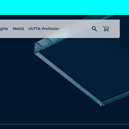
search
ights
Meistä
UUTTA: Professio+