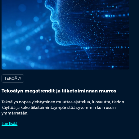
TEKOÄLY
Tekoälyn megatrendit ja liiketoiminnan murros
Tekoälyn nopea yleistyminen muuttaa ajattelua, luovuutta, tiedon
käyttöä ja koko liiketoimintaympäristöä syvemmin kuin usein
ymmärretään.
Lue lisää