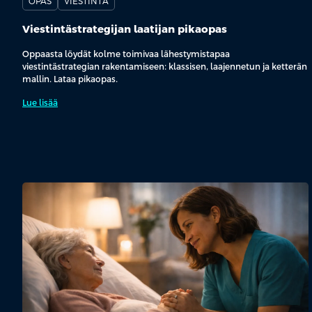
OPAS
VIESTINTÄ
Viestintästrategijan laatijan pikaopas
Oppaasta löydät kolme toimivaa lähestymistapaa
viestintästrategian rakentamiseen: klassisen, laajennetun ja ketterän
mallin. Lataa pikaopas.
Lue lisää