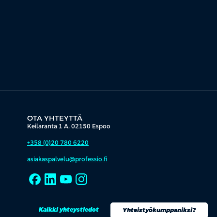
OTA YHTEYTTÄ
Keilaranta 1 A, 02150 Espoo
+358 (0)20 780 6220
asiakaspalvelu@professio.fi
Kaikki yhteystiedot
Yhteistyökumppaniksi?