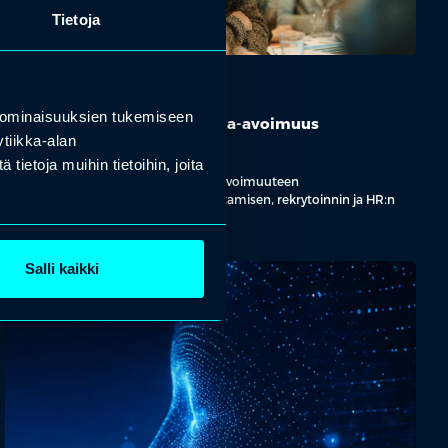
Tietoja
HR
WEBINAARI
 ominaisuuksien tukemiseen
Webinaari & Checklist: Palkka-avoimuus
tiikka-alan
käytännössä
ietoja muihin tietoihin, joita
Webinaarissa pureudumme palkka-avoimuuteen
käytännönläheisesti – kulttuurin, johtamisen, rekrytoinnin ja HR:n
näkökulmista.
Lue lisää
Salli kaikki