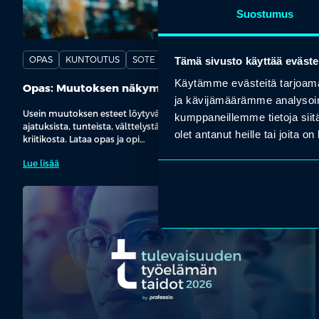
Suostumus
Tämä sivusto käyttää eväste
OPAS
KUNTOUTUS
SOTE
Käytämme evästeitä tarjoama
Opas: Muutoksen näkymättömät esteet
ja kävijämäärämme analysoim
Usein muutoksen esteet löytyvät ihmisen sisäisestä maailmasta:
kumppaneillemme tietoja siitä
ajatuksista, tunteista, välttelystä, epävarmuudesta ja sisäisestä
olet antanut heille tai joita o
kriitikosta. Lataa opas ja opi…
Lue lisää