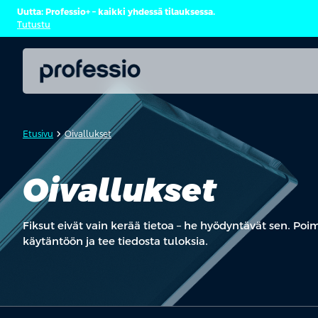
Uutta: Professio+ – kaikki yhdessä tilauksessa.
Tutustu
chevron_forward
Etusivu
Oivallukset
Oivallukset
Fiksut eivät vain kerää tietoa – he hyödyntävät sen. Poim
käytäntöön ja tee tiedosta tuloksia.