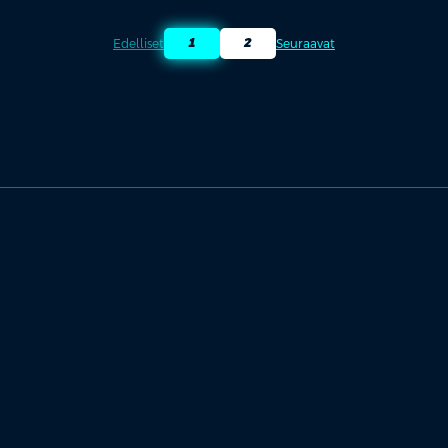
1
2
Edelliset
Seuraavat