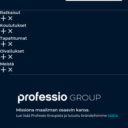
Ratkaisut
add_2
close
Koulutukset
add_2
close
Tapahtumat
add_2
close
Oivallukset
add_2
close
Meistä
add_2
close
Missiona maailman osaavin kansa.
Lue lisää Professio Groupista ja tutustu brändeihimme
täältä
.