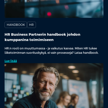
HANDBOOK
HR
HR Business Partnerin handbook johdon
kumppanina toimimiseen
HR:n rooli on muuttumassa – ja vaikutus kasvaa. Miten HR tukee
liiketoiminnan suorituskykyä, ei vain prosesseja? Lataa handbook.
Lue lisää