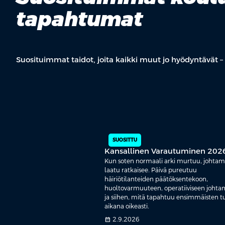
tapahtumat
Suosituimmat taidot, joita kaikki muut jo hyödyntävät – 
SUOSITTU
Kansallinen Varautuminen 202
Kun soten normaali arki murtuu, johtam
laatu ratkaisee. Päivä pureutuu
häiriötilanteiden päätöksentekoon,
huoltovarmuuteen, operatiiviseen johta
ja siihen, mitä tapahtuu ensimmäisten t
aikana oikeasti.
calendar_month
2.9.2026