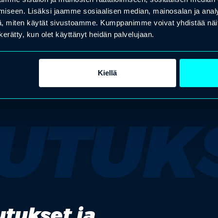
HR
I
iseen. Lisäksi jaamme sosiaalisen median, mainosalan ja analy
, miten käytät sivustoamme. Kumppanimme voivat yhdistää näitä t
n kerätty, kun olet käyttänyt heidän palvelujaan.
arrow_back
arrow_forward
Kiellä
UTUK
tukset ja