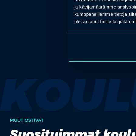
Tekoäly
ja kävijämäärämme analysoim
kumppaneillemme tietoja siitä
olet antanut heille tai joita o
KOUL
MUUT OSTIVAT
Suosituimmat koulu