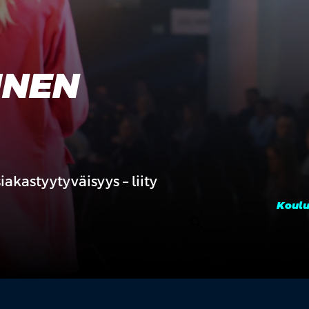
INEN
akastyytyväisyys – liity
Koulu
search