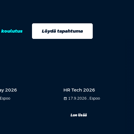
 koulutus
Löydä tapahtuma
ay 2026
HR Tech 2026
 Espoo
calendar_month
17.9.2026 , Espoo
Lue lisää