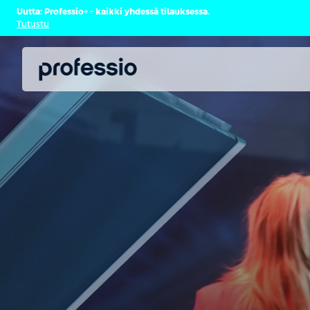
Uutta: Professio+ – kaikki yhdessä tilauksessa.
Tutustu