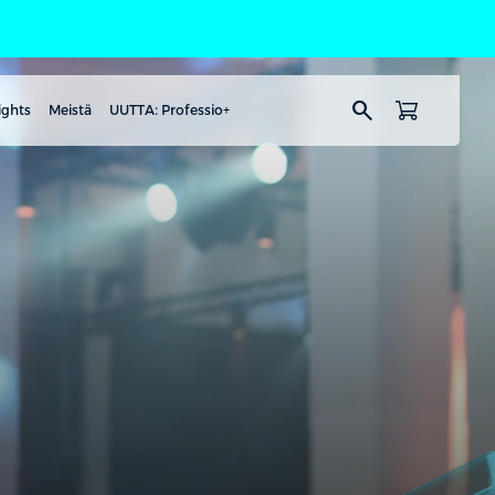
search
ights
Meistä
UUTTA: Professio+