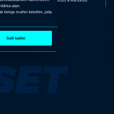
CT
Talous & Rahoitus
tiikka-alan
ietoja muihin tietoihin, joita
Salli kaikki
SET