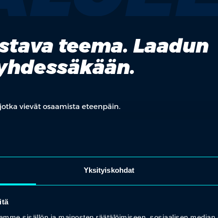
ostava teema. Laadun
 yhdessäkään.
jotka vievät osaamista eteenpäin.
Yksityiskohdat
itä
mme sisällön ja mainosten räätälöimiseen, sosiaalisen median