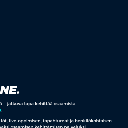
ONE.
viä — jatkuva tapa kehittää osaamista.
n
.
ällöt, live-oppimisen, tapahtumat ja henkilökohtaisen
vaksi osaamisen kehittämisen palveluksi.