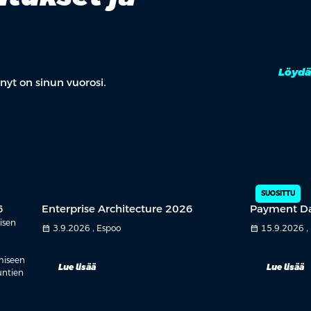
Löydä
nyt on sinun vuorosi.
SUOSITTU
6
Enterprise Architecture 2026
Payment D
isen
calendar_month
3.9.2026 , Espoo
calendar_month
15.9.2026 ,
miseen
Lue lisää
Lue lisää
untien