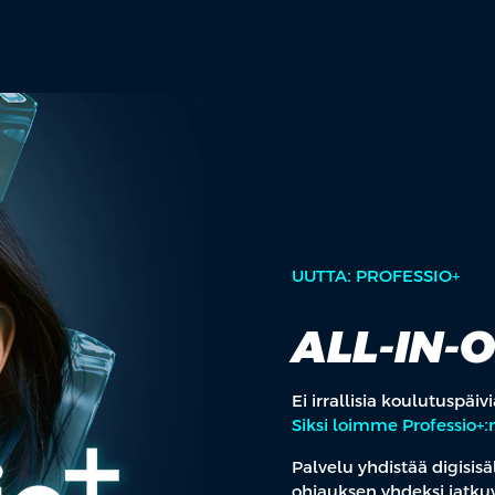
UUTTA: PROFESSIO+
ALL-IN-
Ei irrallisia koulutuspäi
Siksi loimme Professio+:
Palvelu yhdistää digisis
ohjauksen yhdeksi jatku