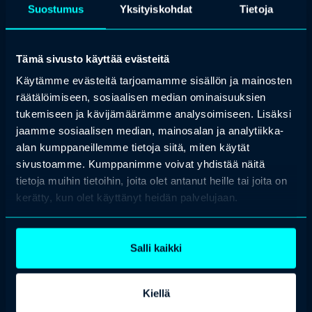
Suostumus
Yksityiskohdat
Tietoja
add_2
Tämä sivusto käyttää evästeitä
Käytämme evästeitä tarjoamamme sisällön ja mainosten
Miksi kannattaa
räätälöimiseen, sosiaalisen median ominaisuuksien
osallistua
tukemiseen ja kävijämäärämme analysoimiseen. Lisäksi
tapahtumaan tai
jaamme sosiaalisen median, mainosalan ja analytiikka-
alan kumppaneillemme tietoja siitä, miten käytät
koulutukseen?
sivustoamme. Kumppanimme voivat yhdistää näitä
tietoja muihin tietoihin, joita olet antanut heille tai joita on
add_2
kerätty, kun olet käyttänyt heidän palvelujaan.
Salli kaikki
Oletko tulossa
Keilaranta 1:een?
Kiellä