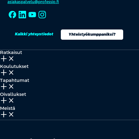
asiakaspalvelu@professio.fi
Kaikki yhteystiedot
Yhteistyökumppaniksi?
Ratkaisut
add_2
close
Koulutukset
add_2
close
Tapahtumat
add_2
close
Oivallukset
add_2
close
Meistä
add_2
close