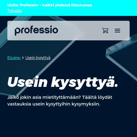
Uutta: Professio+ – kaikki yhdessä tilauksessa.
Tutustu
chevron_forward
Etusivu
Usein kysyttyä
Usein kysyttyä.
Jäikö jokin asia mietityttämään? Täältä löydät
vastauksia usein kysyttyihin kysymyksiin.