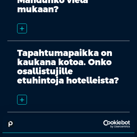
Mahdunko vielä
mukaan?
add_2
Tapahtumapaikka on
kaukana kotoa. Onko
osallistujille
etuhintoja hotelleista?
add_2
Voinko perua
osallistumiseni?