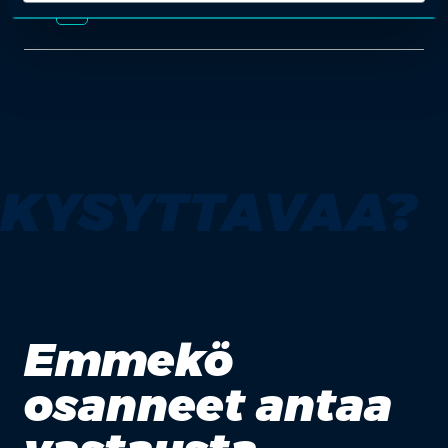
add_2
KYSYTTÄVÄÄ?
Emmekö
osanneet antaa