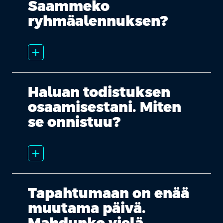
Saammeko
ryhmäalennuksen?
add_2
Haluan todistuksen
osaamisestani. Miten
se onnistuu?
add_2
Tapahtumaan on enää
muutama päivä.