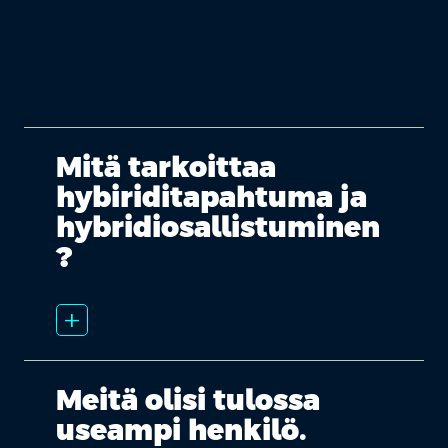
Mitä tarkoittaa
hybiriditapahtuma ja
hybridiosallistuminen
?
add_2
Meitä olisi tulossa
useampi henkilö.