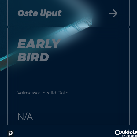
arrow_forward
Osta liput
EARLY
BIRD
Voimassa: Invalid Date
N/A