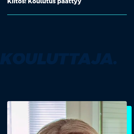
Kiitos! Koulutus päättyy
KOULUTTAJA.