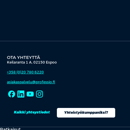
OTA YHTEYTTÄ
Keilaranta 1 A, 02150 Espoo
+358 (0)20 780 6220
asiakaspalvelu@professio.fi
Kaikki yhteystiedot
Yhteistyökumppaniksi?
Ratkaisut