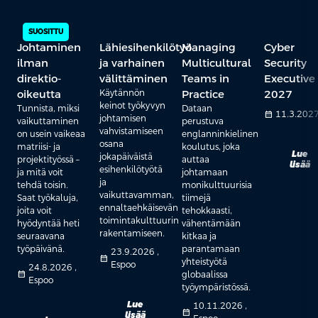
SUOSITTU
Johtaminen
Lähiesihenkilötyö
Managing
Cyber
ilman
ja varhainen
Multicultural
Security
direktio-
välittäminen
Teams in
Executive
oikeutta
Käytännön
Practice
2027
keinot työkyvyn
Tunnista, miksi
Dataan
calendar_month
11.3.202
johtamisen
vaikuttaminen
perustuva
vahvistamiseen
on usein vaikeaa
englanninkielinen
osana
matriisi- ja
koulutus, joka
Lue
jokapäiväistä
projektityössä –
auttaa
lisää
esihenkilötyötä
ja mitä voit
johtamaan
ja
tehdä toisin.
monikulttuurisia
vaikuttavamman,
Saat työkaluja,
tiimejä
ennaltaehkäisevän
joita voit
tehokkaasti,
toimintakulttuurin
hyödyntää heti
vähentämään
rakentamiseen.
seuraavana
kitkaa ja
työpäivänä.
parantamaan
23.9.2026 ,
calendar_month
yhteistyötä
Espoo
24.8.2026 ,
calendar_month
globaalissa
Espoo
työympäristössä.
Lue
10.11.2026 ,
calendar_month
lisää