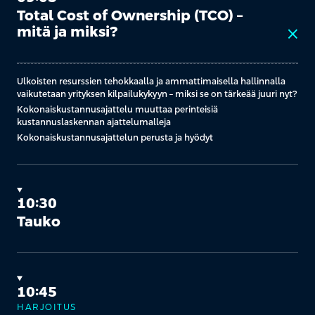
Total Cost of Ownership (TCO) –
mitä ja miksi?
close
Ulkoisten resurssien tehokkaalla ja ammattimaisella hallinnalla
vaikutetaan yrityksen kilpailukykyyn – miksi se on tärkeää juuri nyt?
Kokonaiskustannusajattelu muuttaa perinteisiä
kustannuslaskennan ajattelumalleja
Kokonaiskustannusajattelun perusta ja hyödyt
10:30
Tauko
10:45
HARJOITUS