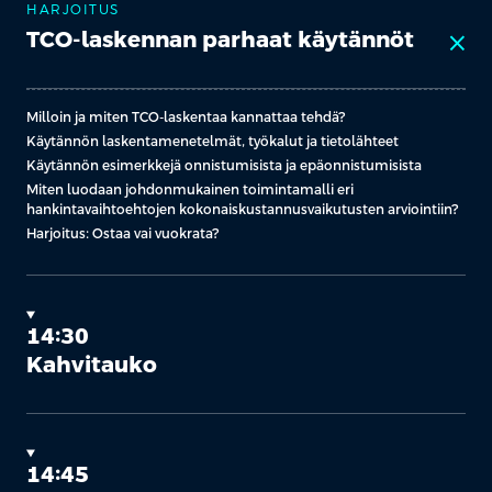
HARJOITUS
TCO-laskennan parhaat käytännöt
close
Milloin ja miten TCO-laskentaa kannattaa tehdä?
Käytännön laskentamenetelmät, työkalut ja tietolähteet
Käytännön esimerkkejä onnistumisista ja epäonnistumisista
Miten luodaan johdonmukainen toimintamalli eri
hankintavaihtoehtojen kokonaiskustannusvaikutusten arviointiin?
Harjoitus: Ostaa vai vuokrata?
14:30
Kahvitauko
14:45