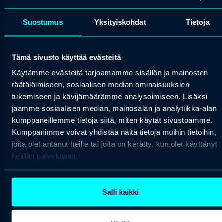
arrow_forward
Osta liput
Suostumus
Yksityiskohdat
Tietoja
NORMAALI
Tämä sivusto käyttää evästeitä
Käytämme evästeitä tarjoamamme sisällön ja mainosten
räätälöimiseen, sosiaalisen median ominaisuuksien
tukemiseen ja kävijämäärämme analysoimiseen. Lisäksi
jaamme sosiaalisen median, mainosalan ja analytiikka-alan
kumppaneillemme tietoja siitä, miten käytät sivustoamme.
Kumppanimme voivat yhdistää näitä tietoja muihin tietoihin,
N/A
joita olet antanut heille tai joita on kerätty, kun olet käyttänyt
heidän palvelujaan.
arrow_forward
Osta liput
Salli kaikki