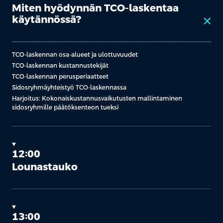
Miten hyödynnän TCO-laskentaa
käytännössä?
close
TCO-laskennan osa-alueet ja ulottuvuudet
TCO-laskennan kustannustekijät
TCO-laskennan perusperiaatteet
Sidosryhmäyhteistyö TCO-laskennassa
Harjoitus: Kokonaiskustannusvaikutusten mallintaminen
sidosryhmille päätöksenteon tueksi
12:00
Lounastauko
13:00