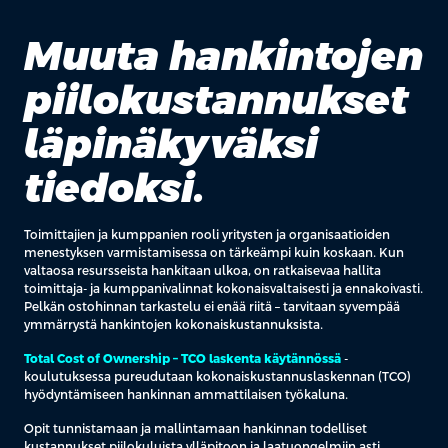
Muuta hankintojen
piilokustannukset
läpinäkyväksi
tiedoksi.
Toimittajien ja kumppanien rooli yritysten ja organisaatioiden
menestyksen varmistamisessa on tärkeämpi kuin koskaan. Kun
valtaosa resursseista hankitaan ulkoa, on ratkaisevaa hallita
toimittaja- ja kumppanivalinnat kokonaisvaltaisesti ja ennakoivasti.
Pelkän ostohinnan tarkastelu ei enää riitä – tarvitaan syvempää
ymmärrystä hankintojen kokonaiskustannuksista.
Total Cost of Ownership – TCO laskenta käytännössä
-
koulutuksessa pureudutaan kokonaiskustannuslaskennan (TCO)
hyödyntämiseen hankinnan ammattilaisen työkaluna.
Opit tunnistamaan ja mallintamaan hankinnan todelliset
kustannukset piilokuluista ylläpitoon ja laatuongelmiin asti.