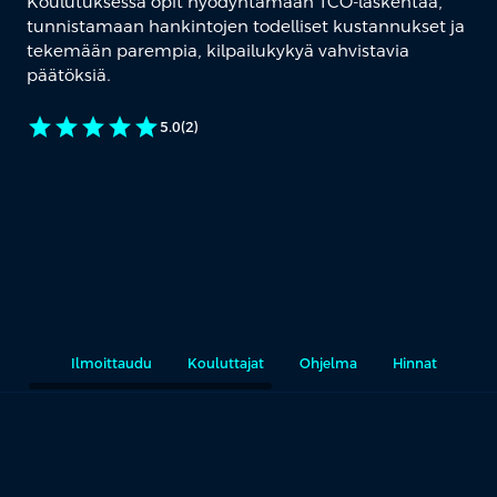
Koulutuksessa opit hyödyntämään TCO-laskentaa,
tunnistamaan hankintojen todelliset kustannukset ja
tekemään parempia, kilpailukykyä vahvistavia
päätöksiä.
star
star
star
star
star
5.0
(2)
Ilmoittaudu
Kouluttajat
Ohjelma
Hinnat
Rää