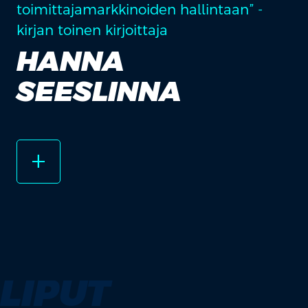
toimittajamarkkinoiden hallintaan” -
kirjan toinen kirjoittaja
HANNA
SEESLINNA
add_2
LIPUT