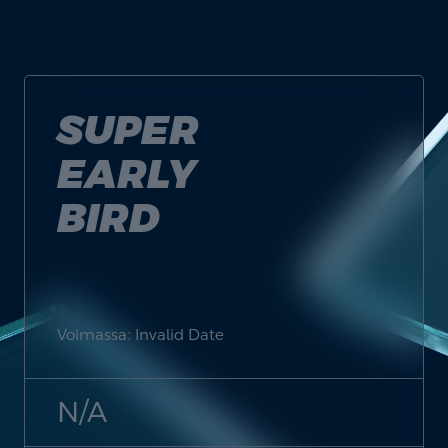
SUPER
EARLY
BIRD
Voimassa: Invalid Date
N/A