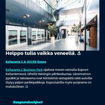
Helppo tulla vaikka veneellä. ⚓️
Keilaranta 1 A, 02150 Espoo
Keilaranta 1 Business Park
sijaitsee meren rannalla Espoon
Keilaniemessä, lähellä Helsingin ydinkeskustaa. Länsimetron
pysäkki ja taksiasema ovat kiinteistöä vastapäätä sekä autoille
löytyy paljon parkkipaikkoja. Espoolaisille myös purjevene on
mahdollinen. 😊
Saapumisohjeet