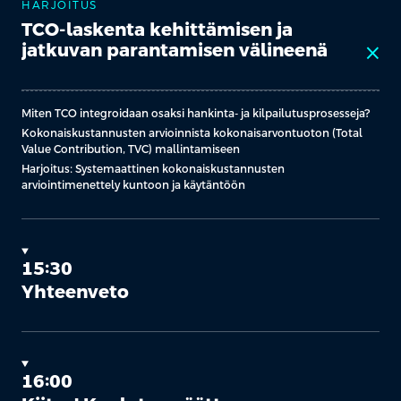
HARJOITUS
TCO-laskenta kehittämisen ja
jatkuvan parantamisen välineenä
close
Miten TCO integroidaan osaksi hankinta- ja kilpailutusprosesseja?
Kokonaiskustannusten arvioinnista kokonaisarvontuoton (Total
Value Contribution, TVC) mallintamiseen
Harjoitus: Systemaattinen kokonaiskustannusten
arviointimenettely kuntoon ja käytäntöön
15:30
Yhteenveto
16:00