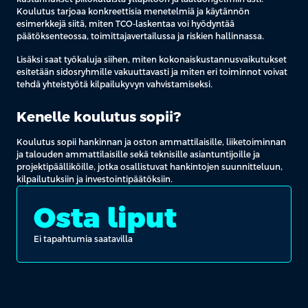
Koulutus tarjoaa konkreettisia menetelmiä ja käytännön
esimerkkejä siitä, miten TCO-laskentaa voi hyödyntää
päätöksenteossa, toimittajavertailussa ja riskien hallinnassa.
Lisäksi saat työkaluja siihen, miten kokonaiskustannusvaikutukset
esitetään sidosryhmille vakuuttavasti ja miten eri toiminnot voivat
tehdä yhteistyötä kilpailukyvyn vahvistamiseksi.
Kenelle koulutus sopii?
Koulutus sopii hankinnan ja oston ammattilaisille, liiketoiminnan
ja talouden ammattilaisille sekä teknisille asiantuntijoille ja
projektipäälliköille, jotka osallistuvat hankintojen suunnitteluun,
kilpailutuksiin ja investointipäätöksiin.
Osta liput
Ei tapahtumia saatavilla