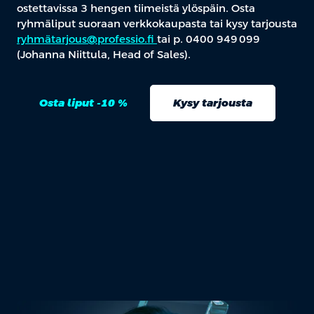
ostettavissa 3 hengen tiimeistä ylöspäin. Osta
ryhmäliput suoraan verkkokaupasta tai kysy tarjousta
ryhmätarjous@professio.fi
tai p. 0400 949 099
(Johanna Niittula, Head of Sales).
Osta liput -10 %
Kysy tarjousta