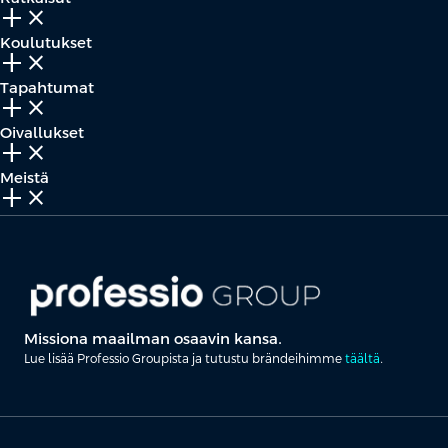
add_2
close
Koulutukset
add_2
close
Tapahtumat
add_2
close
Oivallukset
add_2
close
Meistä
add_2
close
Missiona maailman osaavin kansa.
Lue lisää Professio Groupista ja tutustu brändeihimme
täältä
.