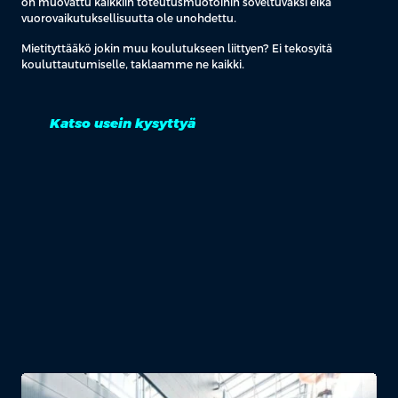
on muovattu kaikkiin toteutusmuotoihin soveltuvaksi eikä
vuorovaikutuksellisuutta ole unohdettu.
Mietityttääkö jokin muu koulutukseen liittyen? Ei tekosyitä
kouluttautumiselle, taklaamme ne kaikki.
Katso usein kysyttyä