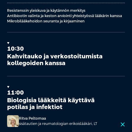
Resistenssin yleiskuva ja käytännön merkitys
Antibiootin valinta ja keston arviointi yhteistyössä lääkärin kanssa
Mikrobilääkehoidon seuranta ja kirjaaminen
10:30
Kahvitauko ja verkostoitumista
kollegoiden kanssa
11:00
Biologisia lääkkeitä käyttävä
potilas ja infektiot
Ritva Peltomaa
close
sisätautien ja reumatologian erikoislääkäri, LT