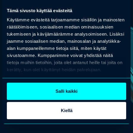
NORMAALI
Tämä sivusto käyttää evästeitä
Käytämme evästeitä tarjoamamme sisällön ja mainosten
räätälöimiseen, sosiaalisen median ominaisuuksien
tukemiseen ja kävijämäärämme analysoimiseen. Lisäksi
jaamme sosiaalisen median, mainosalan ja analytiikka-
alan kumppaneillemme tietoja siitä, miten käytät
645 €
sivustoamme. Kumppanimme voivat yhdistää näitä
tietoja muihin tietoihin, joita olet antanut heille tai joita on
kerätty, kun olet käyttänyt heidän palvelujaan.
arrow_forward
Osta liput
Salli kaikki
Kiellä