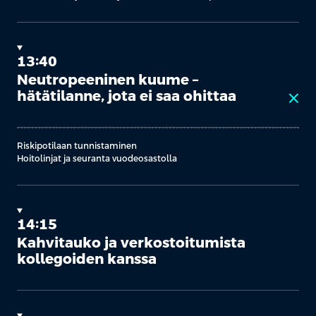
13:40
Neutropeeninen kuume –
hätätilanne, jota ei saa ohittaa
close
Riskipotilaan tunnistaminen
Hoitolinjat ja seuranta vuodeosastolla
14:15
Kahvitauko ja verkostoitumista
kollegoiden kanssa