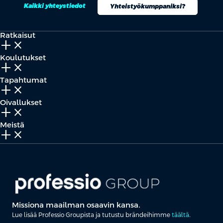
Kaikki yhteystiedot
Yhteistyökumppaniksi?
Ratkaisut
add_2
close
Koulutukset
add_2
close
Tapahtumat
add_2
close
Oivallukset
add_2
close
Meistä
add_2
close
Missiona maailman osaavin kansa.
Lue lisää Professio Groupista ja tutustu brändeihimme
täältä
.