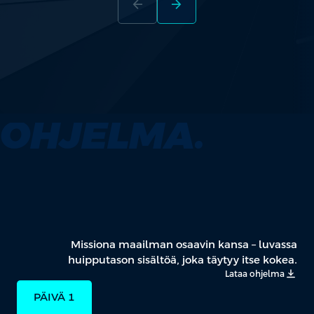
arrow_back
arrow_forward
OHJELMA.
Missiona maailman osaavin kansa – luvassa
huipputason sisältöä, joka täytyy itse kokea.
Lataa ohjelma
PÄIVÄ 1