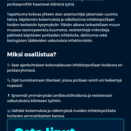
potilasprofiilit haastavat kliinistä työtä.
Tapahtuma kokoaa yhteen alan asiantuntijat jakamaan uusinta
tietoa, käytännön kokemuksia ja näkökulmia infektiopotilaan
hoidon keskeisiin kysymyksiin. Päivän aikana tarkastellaan muun
muassa neutropeenista kuumetta, resistenttejä mikrobeja,
päihteitä käyttävien potilaiden infektioita, deliriumia sekä
biologisten lääkkeiden vaikutuksia infektioriskiin.
Miksi osallistua?
🩺 Saat ajankohtaisen kokonaiskuvan infektiopotilaan hoidosta eri
potilasryhmissä.
🔍 Opit tunnistamaan tilanteet, joissa potilaan vointi voi heikentyä
nopeasti.
💊 Syvennät ymmärrystäsi antibioottihoidosta ja resistenssin
vaikutuksista kliiniseen työhön.
🤝 Vaihdat kokemuksia ja näkemyksiä muiden infektiopotilaita
hoitavien ammattilaisten kanssa.