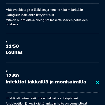
Mitä ovat biologiset lääkkeet ja kenelle niitä määrätään
Biologisiin lääkkeisiin liittyvät riskit
Mitä on huomioitava biologista lääkettä saavien potilaiden
hoidossa
11:50
Lounas
12:50
Infektiot iäkkäillä ja monisairailla
close
Infektioalttiuteen vaikuttavat tekijät ja erityispiirteet
Antibioottien järkevä käyttö: milloin hoito on perusteltua?