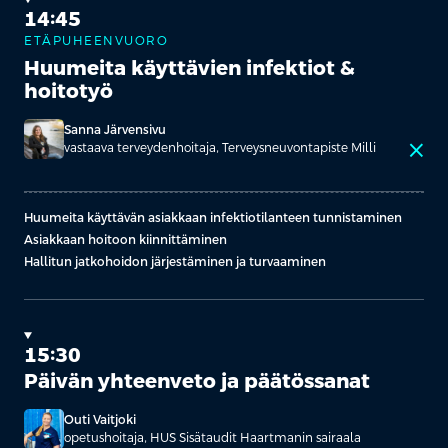
14:45
ETÄPUHEENVUORO
Huumeita käyttävien infektiot &
hoitotyö
Sanna Järvensivu
close
vastaava terveydenhoitaja, Terveysneuvontapiste Milli
Huumeita käyttävän asiakkaan infektiotilanteen tunnistaminen
Asiakkaan hoitoon kiinnittäminen
Hallitun jatkohoidon järjestäminen ja turvaaminen
15:30
Päivän yhteenveto ja päätössanat
Outi Vaitjoki
opetushoitaja, HUS Sisätaudit Haartmanin sairaala