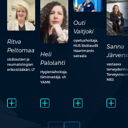
Outi
Vaitjoki
Ritva
opetushoitaja,
Sanna
HUS Sisätaudit
Peltomaa
Haartmanin
Heli
Järvens
sairaala
sisätautien ja
Palolahti
vastaava
reumatologian
terveydenhoi
erikoislääkäri, LT
Hygieniahoitaja,
Terveysneuv
tiiminvetäjä, sh
Milli
YAMK
add_2
add_2
add_2
add_2