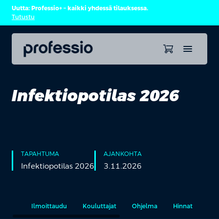
Uutta: Professio+ – kaikki yhdessä tilauksessa.
Tutustu
Infektiopotilas 2026
TAPAHTUMA
AJANKOHTA
Infektiopotilas 2026
3.11.2026
Ilmoittaudu
Kouluttajat
Ohjelma
Hinnat
Rää