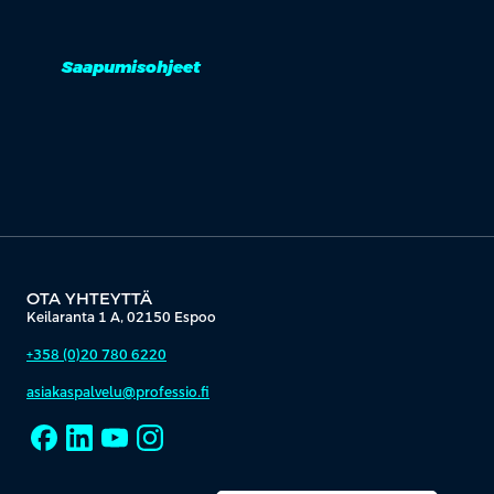
Saapumisohjeet
OTA YHTEYTTÄ
Keilaranta 1 A, 02150 Espoo
+358 (0)20 780 6220
asiakaspalvelu@professio.fi