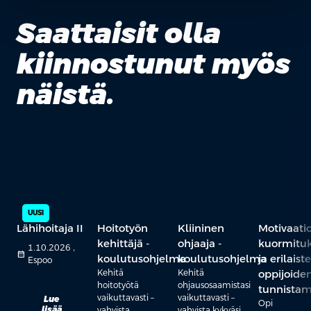
Saattaisit olla
kiinnostunut myös
näistä.
UUSI
Lähihoitaja II
Hoitotyön
Kliininen
Motivaati
kehittäjä -
ohjaaja -
kuormitu
1.10.2026 ,
calendar_month
koulutusohjelma
koulutusohjelma
ja erilaist
Espoo
Kehitä
Kehitä
oppijoide
hoitotyötä
ohjausosaamistasi
tunnista
vaikuttavasti –
vaikuttavasti –
Lue
Opi
lisää
vahvista
vahvista kykyäsi