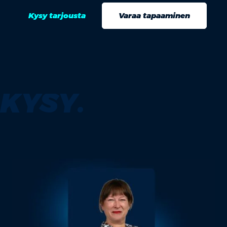
Kysy tarjousta
Varaa tapaaminen
KYSY.