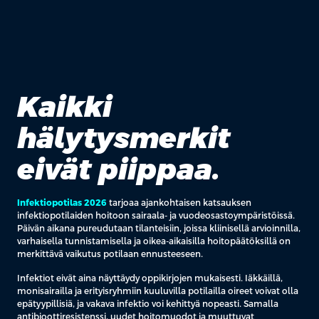
Kaikki
hälytysmerkit
eivät piippaa.
Infektiopotilas 2026
tarjoaa ajankohtaisen katsauksen
infektiopotilaiden hoitoon sairaala- ja vuodeosastoympäristöissä.
Päivän aikana pureudutaan tilanteisiin, joissa kliinisellä arvioinnilla,
varhaisella tunnistamisella ja oikea-aikaisilla hoitopäätöksillä on
merkittävä vaikutus potilaan ennusteeseen.
Infektiot eivät aina näyttäydy oppikirjojen mukaisesti. Iäkkäillä,
monisairailla ja erityisryhmiin kuuluvilla potilailla oireet voivat olla
epätyypillisiä, ja vakava infektio voi kehittyä nopeasti. Samalla
antibioottiresistenssi, uudet hoitomuodot ja muuttuvat