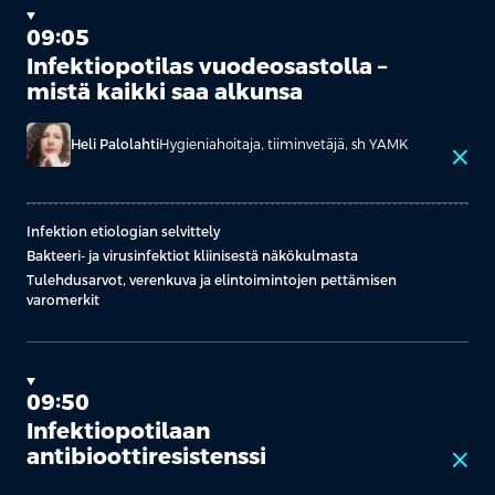
09:05
Infektiopotilas vuodeosastolla –
mistä kaikki saa alkunsa
Heli Palolahti
Hygieniahoitaja, tiiminvetäjä, sh YAMK
close
Infektion etiologian selvittely
Bakteeri- ja virusinfektiot kliinisestä näkökulmasta
Tulehdusarvot, verenkuva ja elintoimintojen pettämisen
varomerkit
09:50
Infektiopotilaan
antibioottiresistenssi
close