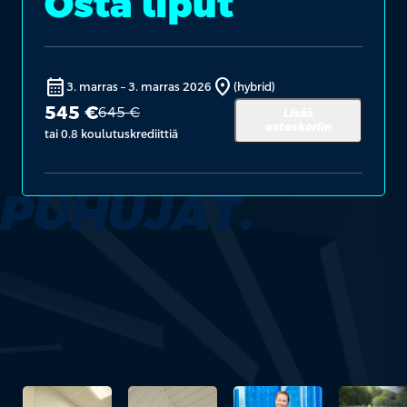
Osta liput
calendar_month
location_on
3. marras
–
3. marras 2026
(hybrid)
545 €
645 €
Lisää
ostoskoriin
tai 0.8 koulutuskrediittiä
PUHUJAT.