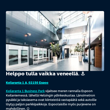
Helppo tulla vaikka veneellä. ⚓️
Keilaranta 1 A, 02150 Espoo
Keilaranta 1 Business Park
sijaitsee meren rannalla Espoon
Keilaniemessä, lähellä Helsingin ydinkeskustaa. Länsimetron
pysäkki ja taksiasema ovat kiinteistöä vastapäätä sekä autoille
löytyy paljon parkkipaikkoja. Espoolaisille myös purjevene on
mahdollinen. 😊