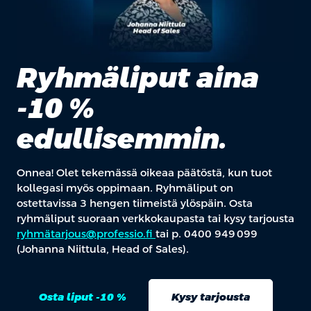
Ryhmäliput aina
-10 %
edullisemmin.
Onnea! Olet tekemässä oikeaa päätöstä, kun tuot
kollegasi myös oppimaan. Ryhmäliput on
ostettavissa 3 hengen tiimeistä ylöspäin. Osta
ryhmäliput suoraan verkkokaupasta tai kysy tarjousta
ryhmätarjous@professio.fi
tai p. 0400 949 099
(Johanna Niittula, Head of Sales).
Osta liput -10 %
Kysy tarjousta