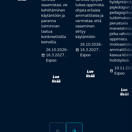
hyödyntämä
osaamistasi, vie
tukea oppimista,
psykologian 
kehittäminen
ohjata erilaisia
pedagogiika
käytäntöön ja
ammattilaisia ja
tutkimukse
paranna
varmistaa, että
perustuvia
toiminnan
osaaminen
menetelmiä
laatua
siirtyy
jotka vahvist
konkreettisilla
käytäntöön.
oppimista,
keinoilla.
26.10.2026–
motivaatiota
26.10.2026–
calendar_month
16.3.2027 ,
ammatillista
calendar_month
16.3.2027 ,
Espoo
kasvua kliini
Espoo
hoitotyössä.
10.11.202
calendar_month
Lue
Espoo
lisää
Lue
lisää
Lue
lisää
arrow_back
arrow_forward