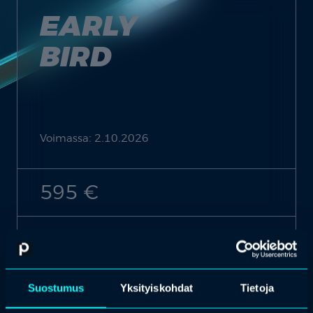
EARLY
BIRD
Voimassa: 2.10.2026
595 €
arrow_forward
Osta liput
Suostumus
Yksityiskohdat
Tietoja