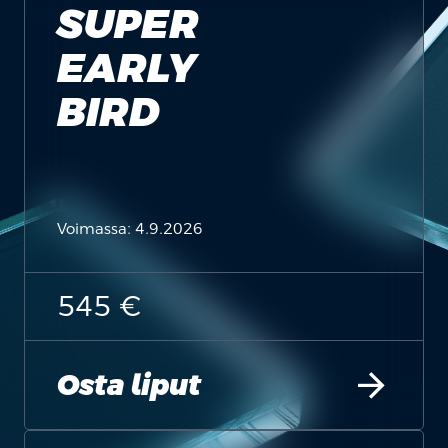
SUPER
EARLY
BIRD
Voimassa: 4.9.2026
545 €
arrow_forward
Osta liput