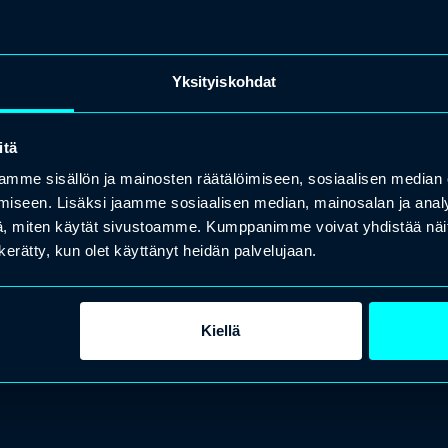
Yksityiskohdat
itä
mme sisällön ja mainosten räätälöimiseen, sosiaalisen median
iseen. Lisäksi jaamme sosiaalisen median, mainosalan ja analy
, miten käytät sivustoamme. Kumppanimme voivat yhdistää näitä t
n kerätty, kun olet käyttänyt heidän palvelujaan.
Kiellä