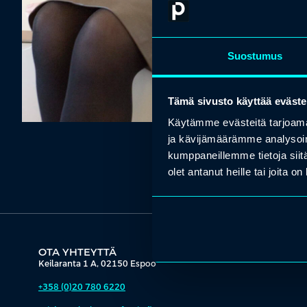
Suostumus
Tämä sivusto käyttää eväste
Käytämme evästeitä tarjoama
ja kävijämäärämme analysoim
kumppaneillemme tietoja siitä
olet antanut heille tai joita o
OTA YHTEYTTÄ
Keilaranta 1 A, 02150 Espoo
+358 (0)20 780 6220