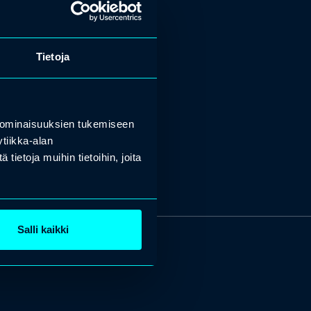
Tietoja
 ominaisuuksien tukemiseen
tiikka-alan
ietoja muihin tietoihin, joita
Salli kaikki