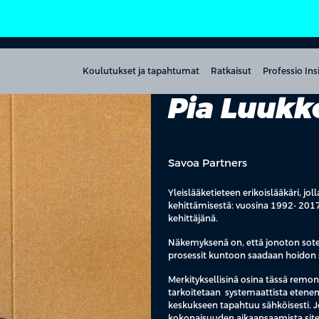
Koulutukset ja tapahtumat
Ratkaisut
Professio Ins
Pia Luuk
Savoa Partners
Yleislääketieteen erikoislääkäri, j
kehittämisestä: vuosina 1992- 2017 
kehittäjänä.
Näkemyksenä on, että jonoton sote-
prosessit kuntoon saadaan hoidon s
Merkityksellisinä osina tässä remont
tarkoitetaan systemaattista etenem
keskukseen tapahtuu sähköisesti. 
kokonaisuuden aikaansaamista site