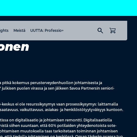
search
ights
Meistä
UUTTA: Professio+
konen
olla pitkä kokemus perusterveydenhuollon johtamisesta ja
julkisen puolen virassa ja sen jälkeen Savoa Partnersin seniori-
keskus ei ole resurssikysymys vaan prosessikysymys: laittamalla
aatavuus, vaikuttavuus, asiakas- ja henkilöstötyytyväisyys kuntoon.
issa on digitalisaatio ja johtamisen remontti. Digitalisaatiolla
istä siihen suuntaan, että 60% potilaiden yhteydenotoista sote-
Johtamisen muutoksella taas tarkoitetaan toiminnan johtamisen
n, että tiedolla johtaminen on keskiössä. Oman tärkeän osansa tuo