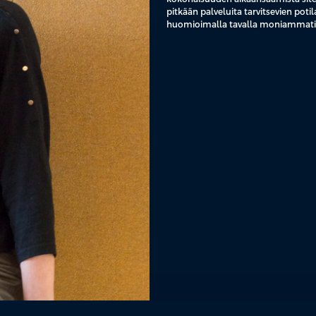
pitkään palveluita tarvitsevien po
huomioimalla tavalla moniammatill