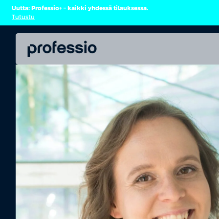
Uutta: Professio+ – kaikki yhdessä tilauksessa.
Tutustu