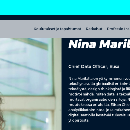
Koulutukset ja tapahtumat
Ratkaisut
Professio Ins
Nina Mari
Chief Data Officer, Elisa
Nina Marilalla on yli kymmenen vuo
tekoälyn avulla globaalisti eri toim
tekoälystä, design thinkingistä ja 
motivoi nähdä, miten data ja tekoä
murtavat organisaatioiden siiloja. 
muutoksessa eri aloilla. Elisan Chie
analytiikkatoimintoa, joka ratkais
digitalisaatiolla kestävää tulevaisu
yliopistosta.