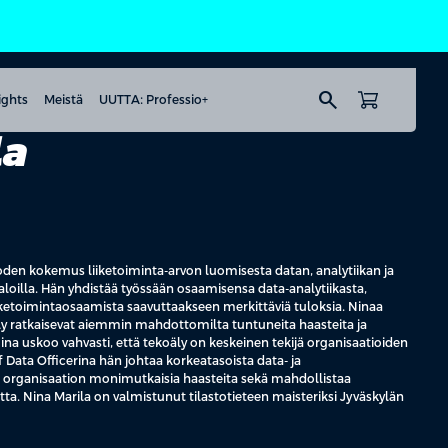
search
ights
Meistä
UUTTA: Professio+
la
den kokemus liiketoiminta-arvon luomisesta datan, analytiikan ja
ialoilla. Hän yhdistää työssään osaamisensa data-analytiikasta,
liiketoimintaosaamista saavuttaakseen merkittäviä tuloksia. Ninaa
ly ratkaisevat aiemmin mahdottomilta tuntuneita haasteita ja
Nina uskoo vahvasti, että tekoäly on keskeinen tekijä organisaatioiden
f Data Officerina hän johtaa korkeatasoista data- ja
ee organisaation monimutkaisia haasteita sekä mahdollistaa
utta. Nina Marila on valmistunut tilastotieteen maisteriksi Jyväskylän