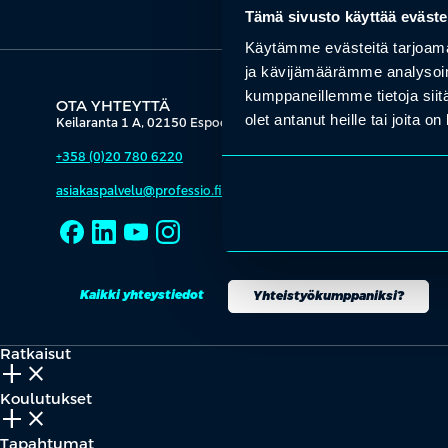
Tämä sivusto käyttää eväste
Käytämme evästeitä tarjoama
ja kävijämäärämme analysoim
kumppaneillemme tietoja siitä
OTA YHTEYTTÄ
olet antanut heille tai joita o
Keilaranta 1 A, 02150 Espoo
+358 (0)20 780 6220
asiakaspalvelu@professio.fi
Kaikki yhteystiedot
Yhteistyökumppaniksi?
Ratkaisut
add_2
close
Koulutukset
add_2
close
Tapahtumat