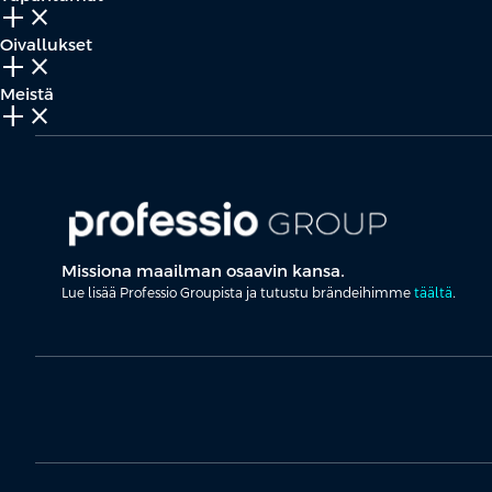
add_2
close
Oivallukset
add_2
close
Meistä
add_2
close
Missiona maailman osaavin kansa.
Lue lisää Professio Groupista ja tutustu brändeihimme
täältä
.