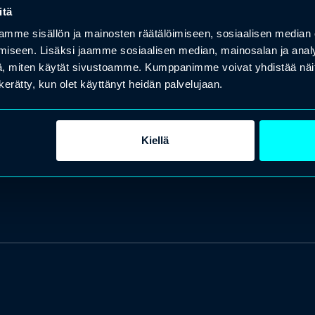
itä
mme sisällön ja mainosten räätälöimiseen, sosiaalisen median
iseen. Lisäksi jaamme sosiaalisen median, mainosalan ja analy
, miten käytät sivustoamme. Kumppanimme voivat yhdistää näitä t
n kerätty, kun olet käyttänyt heidän palvelujaan.
Kiellä