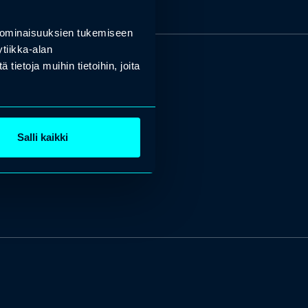
 ominaisuuksien tukemiseen
tiikka-alan
ietoja muihin tietoihin, joita
Salli kaikki