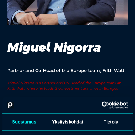
Miguel Nigorra
Partner and Co-Head of the Europe team, Fifth Wall
Miguel Nigorra is a Partner and Co-Head of the Europe team at
Fifth Wall, where he leads the investment activities in Europe.
Prior to joining Fifth Wall, Miguel worked at McKinsey for over nine
years in the Madrid and London offices. As part of the digital
practice,he led teams across Europe in numerous real estate
engagements. He also was a Business Development & Strategy
Manager at Fon Wireless, the largest WiFi network in the world.
Suostumus
Yksityiskohdat
Tietoja
Miguel started his career at The Coca Cola Company and Diageo.