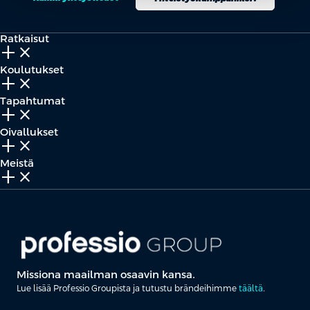
Ratkaisut
add_2
close
Koulutukset
add_2
close
Tapahtumat
add_2
close
Oivallukset
add_2
close
Meistä
add_2
close
Missiona maailman osaavin kansa.
Lue lisää Professio Groupista ja tutustu brändeihimme
täältä
.