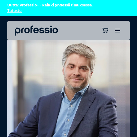
Uutta: Professio+ – kaikki yhdessä tilauksessa.
Tutustu