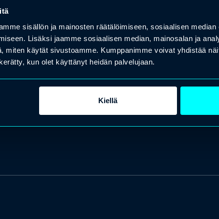
itä
mme sisällön ja mainosten räätälöimiseen, sosiaalisen median
iseen. Lisäksi jaamme sosiaalisen median, mainosalan ja analy
, miten käytät sivustoamme. Kumppanimme voivat yhdistää näitä t
n kerätty, kun olet käyttänyt heidän palvelujaan.
Kiellä