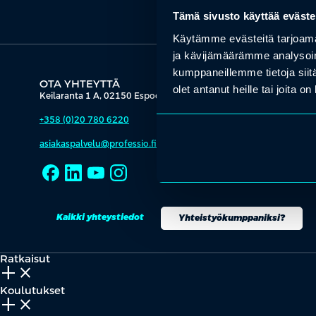
Tämä sivusto käyttää eväste
Käytämme evästeitä tarjoama
ja kävijämäärämme analysoim
kumppaneillemme tietoja siitä
OTA YHTEYTTÄ
olet antanut heille tai joita o
Keilaranta 1 A, 02150 Espoo
+358 (0)20 780 6220
asiakaspalvelu@professio.fi
Kaikki yhteystiedot
Yhteistyökumppaniksi?
Ratkaisut
add_2
close
Koulutukset
add_2
close