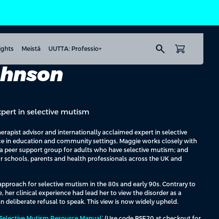
search
ights
Meistä
UUTTA: Professio+
ohnson
xpert in selective mutism
rapist advisor and internationally acclaimed expert in selective
ce in education and community settings, Maggie works closely with
s a peer support group for adults who have selective mutism; and
r schools, parents and health professionals across the UK and
pproach for selective mutism in the 80s and early 90s. Contrary to
 her clinical experience had lead her to view the disorder as a
n deliberate refusal to speak. This view is now widely upheld.
 Selective Mutism Resource Manual’
(Use code BSE20 at checkout for