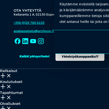
Käytämme evästeitä tarjoama
ja kävijämäärämme analysoim
OTA YHTEYTTÄ
Keilaranta 1 A, 02150 Espoo
kumppaneillemme tietoja siitä
olet antanut heille tai joita o
+358 (0)20 780 6220
asiakaspalvelu@professio.fi
Kaikki yhteystiedot
Yhteistyökumppaniksi?
Ratkaisut
add_2
close
Koulutukset
add_2
close
Tapahtumat
add_2
close
Oivallukset
add_2
close