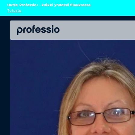
Uutta: Professio+ – kaikki yhdessä tilauksessa.
Tutustu