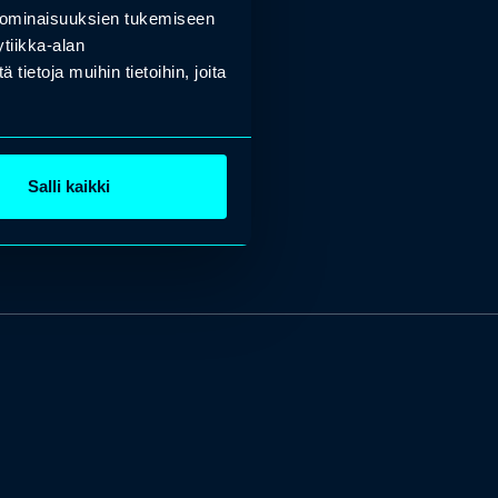
 ominaisuuksien tukemiseen
tiikka-alan
ietoja muihin tietoihin, joita
Salli kaikki