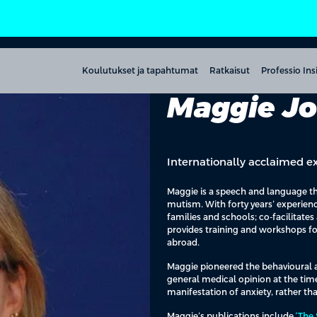
Koulutukset ja tapahtumat
Ratkaisut
Professio Ins
Maggie J
Internationally acclaimed e
Maggie is a speech and language the
mutism. With forty years’ experien
families and schools; co-facilitate
provides training and workshops fo
abroad.
Maggie pioneered the behavioural a
general medical opinion at the time,
manifestation of anxiety, rather tha
Maggie’s publications include
‘The