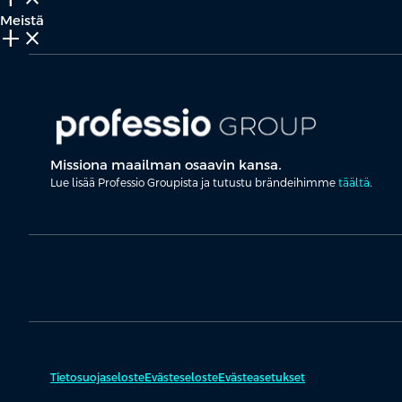
Meistä
add_2
close
Missiona maailman osaavin kansa.
Lue lisää Professio Groupista ja tutustu brändeihimme
täältä
.
Tietosuojaseloste
Evästeseloste
Evästeasetukset