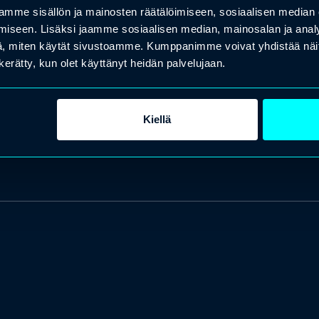
mme sisällön ja mainosten räätälöimiseen, sosiaalisen median
iseen. Lisäksi jaamme sosiaalisen median, mainosalan ja analy
, miten käytät sivustoamme. Kumppanimme voivat yhdistää näitä t
n kerätty, kun olet käyttänyt heidän palvelujaan.
Kiellä