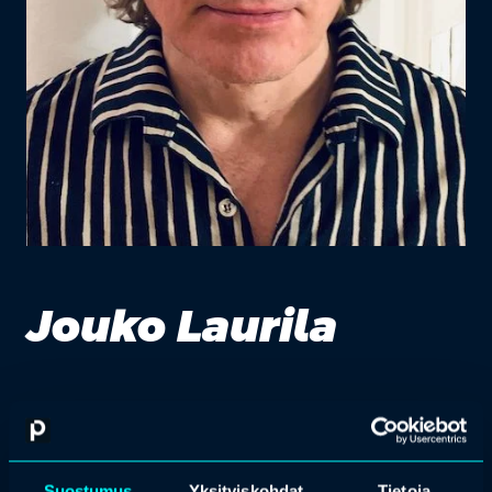
Jouko Laurila
Sisätautien, yleislääketieteen ja geriatrian
erikoislääkäri
”Hyvin tehty työ kantaa aina!”
Suostumus
Yksityiskohdat
Tietoja