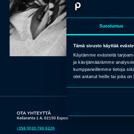
Suostumus
Tämä sivusto käyttää eväste
Käytämme evästeitä tarjoama
ja kävijämäärämme analysoim
kumppaneillemme tietoja siitä
olet antanut heille tai joita o
OTA YHTEYTTÄ
Keilaranta 1 A, 02150 Espoo
+358 (0)20 780 6220