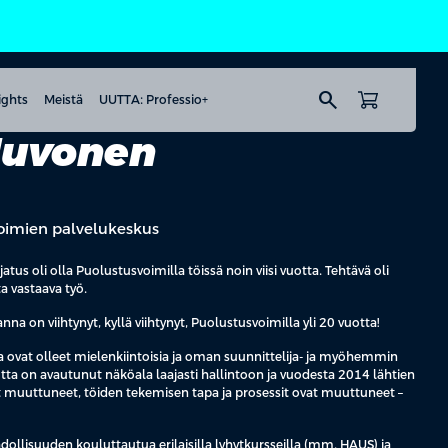
search
ights
Meistä
UUTTA: Professio+
Juvonen
voimien palvelukeskus
us oli olla Puolustusvoimilla töissä noin viisi vuotta. Tehtävä oli
 vastaava työ.
na on viihtynyt, kyllä viihtynyt, Puolustusvoimilla yli 20 vuotta!
a ovat olleet mielenkiintoisia ja oman suunnittelija- ja myöhemmin
utta on avautunut näköala laajasti hallintoon ja vuodesta 2014 lähtien
 muuttuneet, töiden tekemisen tapa ja prosessit ovat muuttuneet –
llisuuden kouluttautua erilaisilla lyhytkursseilla (mm. HAUS) ja