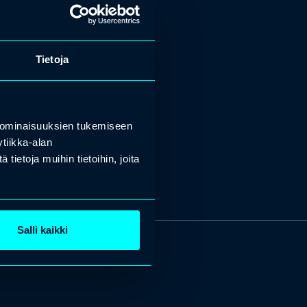
Tietoja
 ominaisuuksien tukemiseen
tiikka-alan
ietoja muihin tietoihin, joita
Salli kaikki