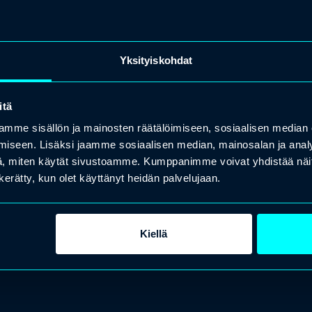
Yksityiskohdat
itä
mme sisällön ja mainosten räätälöimiseen, sosiaalisen median
iseen. Lisäksi jaamme sosiaalisen median, mainosalan ja analy
, miten käytät sivustoamme. Kumppanimme voivat yhdistää näitä t
n kerätty, kun olet käyttänyt heidän palvelujaan.
Kiellä