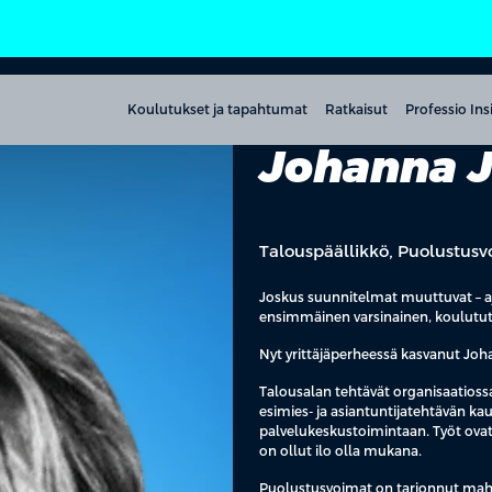
Koulutukset ja tapahtumat
Ratkaisut
Professio Ins
Johanna 
Talouspäällikkö, Puolustus
Joskus suunnitelmat muuttuvat – ajat
ensimmäinen varsinainen, koulututa
Nyt yrittäjäperheessä kasvanut Johan
Talousalan tehtävät organisaatioss
esimies- ja asiantuntijatehtävän ka
palvelukeskustoimintaan. Työt ovat
on ollut ilo olla mukana.
Puolustusvoimat on tarjonnut mahdo