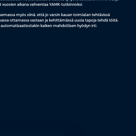
 vuosien aikana vahventaa YAMK-tutkinnoksi.
massa myös siinä, että jo varsin kauan toimialan tehtävissä
massa ottamassa vastaan ja kehittämässä uusia tapoja tehdä töitä.
 automatisaatiostakin kaiken mahdollisen hyödyn irti.