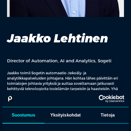
Jaakko Lehtinen
Director of Automation, AI and Analytics, Sogeti
Jaakko toimii Sogetin automaatio-,tekoäly- ja
analytiikkapalveluiden johtajana. Hän kohtaa lähes päivittäin eri
toimialojen johtavia yrityksiä ja auttaa soveltamaan jatkuvasti
kehittyviä teknologioita tosielämän tarpeisiin ja haasteisiin. Yhä
useammin se tarkoittaa erilaisten hyperautomaatioksi tai
tekoälyksi kutsuttujen ratkaisujen hyödyntämistä. Suomessa
Jaakko tunnetaan yhtenä ohjelmistorobotiikan (RPA) pioneereista:
aika moni onkin kuullut aiheesta aikoinaan ensimmäistä kertaa
Suostumus
Yksityiskohdat
Tietoja
juuri Jaakon kertomana, sillä hän aloitti kansainvälisen RPA-
palveluliiketoiminnan kehittämisen jo vuonna 2014 ja on siitä
alkaen ollut levittämässä automaatioilosanomaa pitkin Pohjois-
Eurooppaa. Hänellä on yli 10 vuoden kokemus