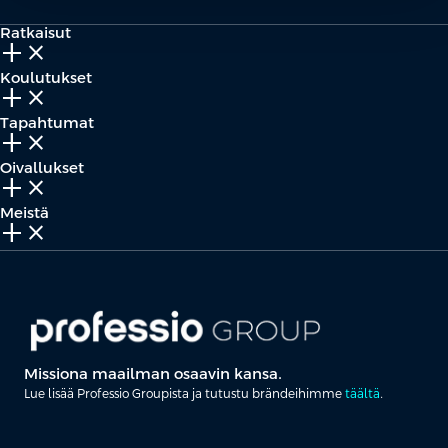
Ratkaisut
add_2
close
Koulutukset
add_2
close
Tapahtumat
add_2
close
Oivallukset
add_2
close
Meistä
add_2
close
Missiona maailman osaavin kansa.
Lue lisää Professio Groupista ja tutustu brändeihimme
täältä
.