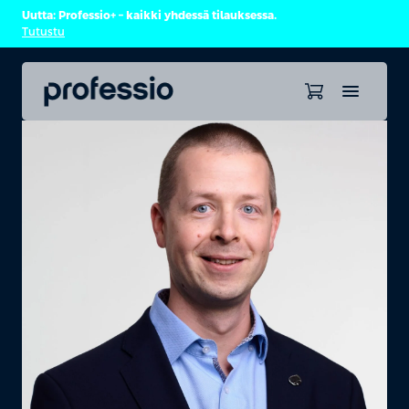
Uutta: Professio+ – kaikki yhdessä tilauksessa.
Tutustu