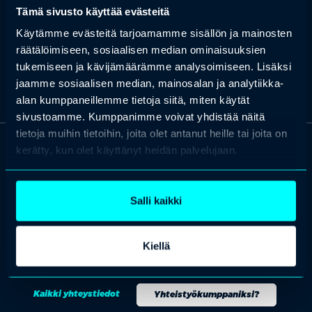
Tämä sivusto käyttää evästeitä
ulkoistuspalveluista, palvelutuotannosta ja prosessien
kehityksestä.
Käytämme evästeitä tarjoamamme sisällön ja mainosten
räätälöimiseen, sosiaalisen median ominaisuuksien
tukemiseen ja kävijämäärämme analysoimiseen. Lisäksi
jaamme sosiaalisen median, mainosalan ja analytiikka-
alan kumppaneillemme tietoja siitä, miten käytät
sivustoamme. Kumppanimme voivat yhdistää näitä
tietoja muihin tietoihin, joita olet antanut heille tai joita on
kerätty, kun olet käyttänyt heidän palvelujaan.
OTA YHTEYTTÄ
Keilaranta 1 A, 02150 Espoo
+358 (0)20 780 6220
Salli kaikki
asiakaspalvelu@professio.fi
Kiellä
Kaikki yhteystiedot
Yhteistyökumppaniksi?