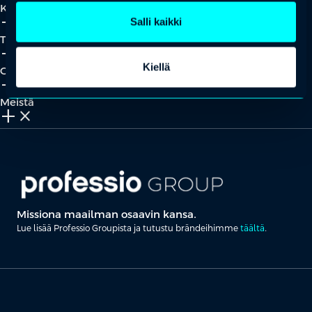
Koulutukset
add_2
close
Salli kaikki
Tapahtumat
add_2
close
Kiellä
Oivallukset
add_2
close
Meistä
add_2
close
Missiona maailman osaavin kansa.
Lue lisää Professio Groupista ja tutustu brändeihimme
täältä
.