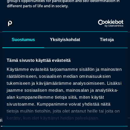
group’s opportunities for participation and self-determination in
different parts
of life and in society.
Suostumus
Yksityiskohdat
Tietoja
OTA YHTEYTTÄ
Keilaranta 1 A, 02150 Espoo
Tämä sivusto käyttää evästeitä
+358 (0)20 780 6220
Käytämme evästeitä tarjoamamme sisällön ja mainosten
asiakaspalvelu@professio.fi
räätälöimiseen, sosiaalisen median ominaisuuksien
tukemiseen ja kävijämäärämme analysoimiseen. Lisäksi
jaamme sosiaalisen median, mainosalan ja analytiikka-
alan kumppaneillemme tietoja siitä, miten käytät
Kaikki yhteystiedot
sivustoamme. Kumppanimme voivat yhdistää näitä
Yhteistyökumppaniksi?
tietoja muihin tietoihin, joita olet antanut heille tai joita on
kerätty, kun olet käyttänyt heidän palvelujaan.
Ratkaisut
add_2
close