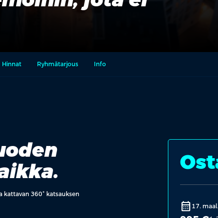
Hinnat
Ryhmätarjous
Info
vuoden
Ost
aikka.
a kattavan 360
°
katsauksen
calendar_month
17. maal