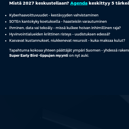
Mistä 2027 keskustellaan?
Agenda
keskittyy 5 tärkeä
Kyberhaavoittuvuudet
– kestävyyden vahvistaminen
SOTEn
kantokyky koetuksella
– haasteisiin varautuminen
Ihminen
,
data
vai
tekoäly
– missä kulkee hoivan inhimillinen raja?
Hyvinvointialueiden kriittinen risteys
– uudistuksen edessä?
Kasvavat kustannukset, niukkenevat resurssit –
kuka maksaa kulut?
Tapahtuma kokoaa yhteen päättäjät ympäri Suomen – yhdessä ra
Super Early Bird
–lippujen myynti
on nyt auki.