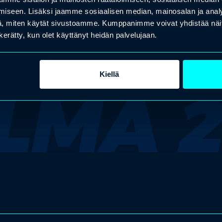
iseen. Lisäksi jaamme sosiaalisen median, mainosalan ja analy
arrow_back
arrow_forward
, miten käytät sivustoamme. Kumppanimme voivat yhdistää näitä t
n kerätty, kun olet käyttänyt heidän palvelujaan.
Kiellä
LMA 2