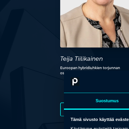
Teija Tiilikainen
Euroopan hybridiuhkien torjunnan
osaamiskeskuksen johtaja (Hybrid CoE)
Suostumus
add_2
Tämä sivusto käyttää eväste
Käytämme evästeitä tarjoama