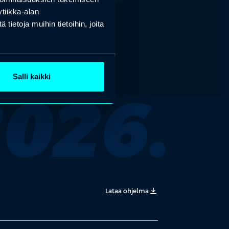
tiikka-alan
ietoja muihin tietoihin, joita
Salli kaikki
026.
Lataa ohjelma