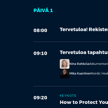
PÄIVÄ 1
Tervetuloa! Rekist
08:00
Tervetuloa tapahtum
09:10
Nina Rahkola
dokumentarist
Mika Kaartinen
Nordic Hea
KEYNOTE
09:20
How to Protect Your