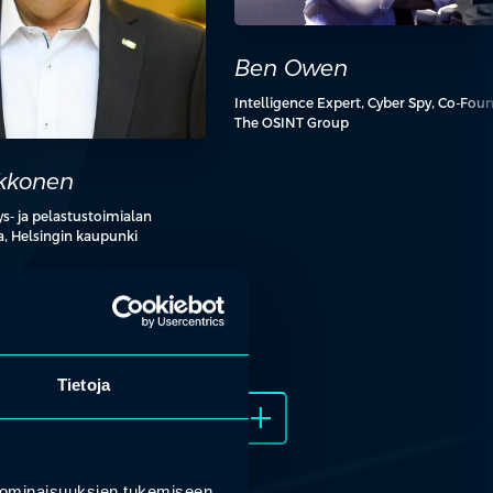
Ben Owen
Intelligence Expert, Cyber Spy, Co-Foun
The OSINT Group
lkkonen
eys- ja pelastustoimialan
a, Helsingin kaupunki
Tietoja
add_2
 ominaisuuksien tukemiseen