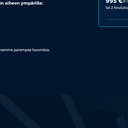
995 €
1,
n aiheen ympärille:
tai 2 koulutu
kennamme parempaa huomista
.