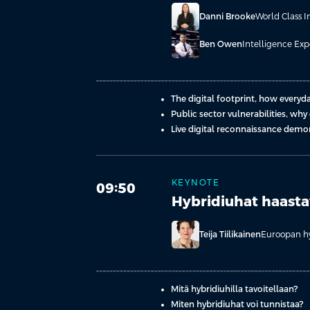
Danni Brooke
World Class I
Ben Owen
Intelligence Exp
The digital footprint, how everyd
Public sector vulnerabilities, wh
Live digital reconnaissance demon
KEYNOTE
09:50
Hybridiuhat haasta
Teija Tiilikainen
Euroopan hy
Mitä hybridiuhilla tavoitellaan?
Miten hybridiuhat voi tunnistaa?