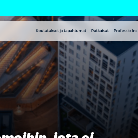
Koulutukset ja tapahtumat
Ratkaisut
Professio Ins
moihin, jota ei