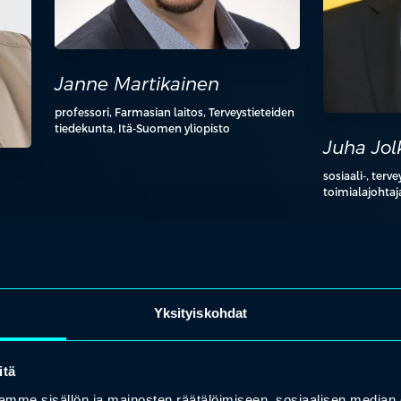
Janne Martikainen
professori, Farmasian laitos, Terveystieteiden
tiedekunta, Itä-Suomen yliopisto
Juha Jo
sosiaali-, terv
toimialajohtaj
Yksityiskohdat
add_2
add_2
itä
mme sisällön ja mainosten räätälöimiseen, sosiaalisen median