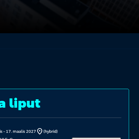
a liput
location_on
is
–
17. maalis 2027
(hybrid)