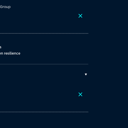
T Group
close
s
n resilience
close