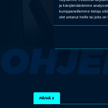
ja kävijämäärämme analysoim
kumppaneillemme tietoja siitä
olet antanut heille tai joita o
OHJE
PÄIVÄ 1