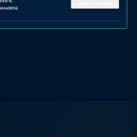
395 €
Lisää ostoskoriin
skrediittiä