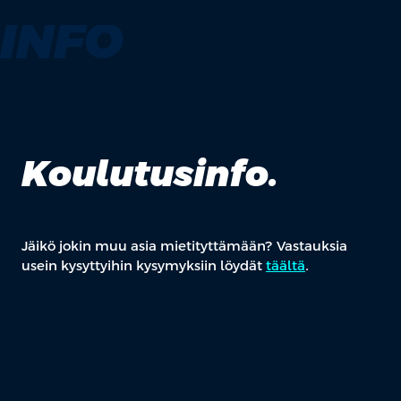
INFO
Koulutusinfo.
Jäikö jokin muu asia mietityttämään? Vastauksia
usein kysyttyihin kysymyksiin löydät
täältä
.