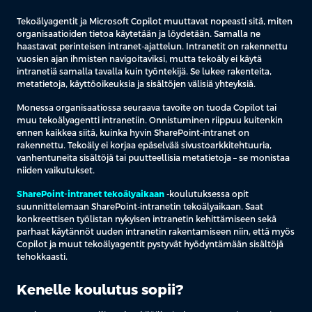
Tekoälyagentit ja Microsoft Copilot muuttavat nopeasti sitä, miten
organisaatioiden tietoa käytetään ja löydetään. Samalla ne
haastavat perinteisen intranet-ajattelun. Intranetit on rakennettu
vuosien ajan ihmisten navigoitaviksi, mutta tekoäly ei käytä
intranetiä samalla tavalla kuin työntekijä. Se lukee rakenteita,
metatietoja, käyttöoikeuksia ja sisältöjen välisiä yhteyksiä.
Monessa organisaatiossa seuraava tavoite on tuoda Copilot tai
muu tekoälyagentti intranetiin. Onnistuminen riippuu kuitenkin
ennen kaikkea siitä, kuinka hyvin SharePoint-intranet on
rakennettu. Tekoäly ei korjaa epäselvää sivustoarkkitehtuuria,
vanhentuneita sisältöjä tai puutteellisia metatietoja – se monistaa
niiden vaikutukset.
SharePoint-intranet tekoälyaikaan
-koulutuksessa opit
suunnittelemaan SharePoint-intranetin tekoälyaikaan. Saat
konkreettisen työlistan nykyisen intranetin kehittämiseen sekä
parhaat käytännöt uuden intranetin rakentamiseen niin, että myös
Copilot ja muut tekoälyagentit pystyvät hyödyntämään sisältöjä
tehokkaasti.
Kenelle koulutus sopii?