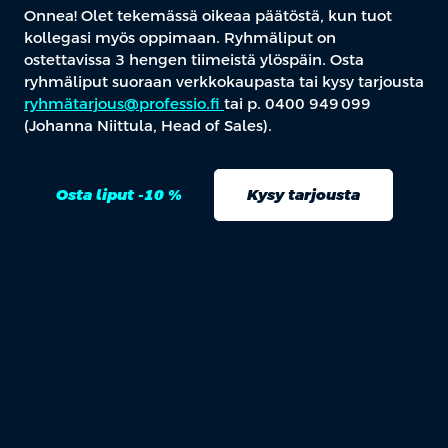
Onnea! Olet tekemässä oikeaa päätöstä, kun tuot
kollegasi myös oppimaan. Ryhmäliput on
ostettavissa 3 hengen tiimeistä ylöspäin. Osta
ryhmäliput suoraan verkkokaupasta tai kysy tarjousta
ryhmätarjous@professio.fi
tai p. 0400 949 099
(Johanna Niittula, Head of Sales).
Osta liput -10 %
Kysy tarjousta