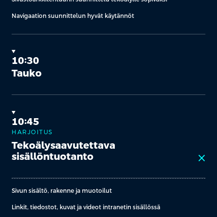
Navigaation suunnittelun hyvät käytännöt
10:30
Tauko
10:45
HARJOITUS
Tekoälysaavutettava
sisällöntuotanto
close
Sivun sisältö, rakenne ja muotoilut
Linkit, tiedostot, kuvat ja videot intranetin sisällössä