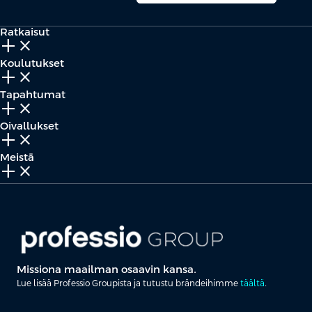
Ratkaisut
add_2
close
Koulutukset
add_2
close
Tapahtumat
add_2
close
Oivallukset
add_2
close
Meistä
add_2
close
Missiona maailman osaavin kansa.
Lue lisää Professio Groupista ja tutustu brändeihimme
täältä
.