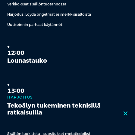
Verkko-osat sisällöntuotannossa
Harjoitus: Löydä ongelmat esimerkkisisällöistä
Uutisoinnin parhaat käytännöt
12:00
Lounastauko
13:00
HARJOITUS
Tekoälyn tukeminen teknisillä
ratkaisuilla
close
Sisällön luokittelu – suositukset metatiedoiksi