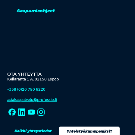
Saapumisohjeet
OTA YHTEYTTÄ
Keilaranta 1 A, 02150 Espoo
+358 (0)20 780 6220
asiakaspalvelu@professio.fi
Kaikki yhteystiedot
Yhteistyökumppaniksi?