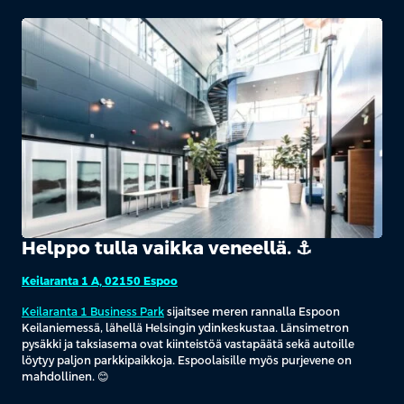
Helppo tulla vaikka veneellä. ⚓️
Keilaranta 1 A, 02150 Espoo
Keilaranta 1 Business Park
sijaitsee meren rannalla Espoon
Keilaniemessä, lähellä Helsingin ydinkeskustaa. Länsimetron
pysäkki ja taksiasema ovat kiinteistöä vastapäätä sekä autoille
löytyy paljon parkkipaikkoja. Espoolaisille myös purjevene on
mahdollinen. 😊