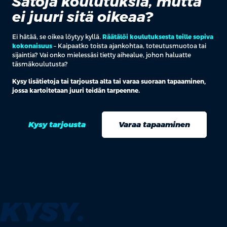
Satoja koulutuksia, mutta
ei juuri sitä oikeaa?
Ei hätää, se oikea löytyy kyllä.
Räätälöi koulutuksesta teille sopiva
kokonaisuus
– Kaipaatko toista ajankohtaa, toteutusmuotoa tai
sijaintia? Vai onko mielessäsi tietty aihealue, johon haluatte
täsmäkoulutusta?
Kysy lisätietoja tai tarjousta alta tai varaa suoraan tapaaminen,
jossa kartoitetaan juuri teidän tarpeenne.
Kysy tarjousta
Varaa tapaaminen
KYSY.