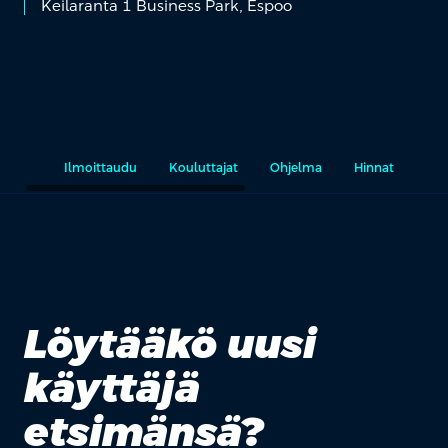
Keilaranta 1 Business Park, Espoo
Ilmoittaudu
Kouluttajat
Ohjelma
Hinnat
Rää
Löytääkö uusi
käyttäjä
etsimänsä?