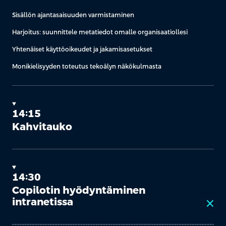
Sisällön ajantasaisuuden varmistaminen
Harjoitus: suunnittele metatiedot omalle organisaatiollesi
Yhtenäiset käyttöoikeudet ja jakamisasetukset
Monikielisyyden toteutus tekoälyn näkökulmasta
14:15
Kahvitauko
14:30
Copilotin hyödyntäminen
intranetissa
close