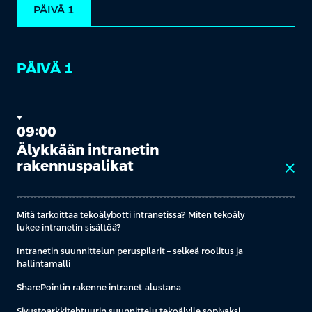
PÄIVÄ 1
PÄIVÄ 1
09:00
Älykkään intranetin
rakennuspalikat
close
Mitä tarkoittaa tekoälybotti intranetissa? Miten tekoäly
lukee intranetin sisältöä?
Intranetin suunnittelun peruspilarit – selkeä roolitus ja
hallintamalli
SharePointin rakenne intranet-alustana
Sivustoarkkitehtuurin suunnittelu tekoälylle sopivaksi