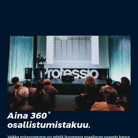
Aina 360°
osallistumistakuu.
Vaikka missonamme on tehdä Suomesta maailman osaavin kansa,