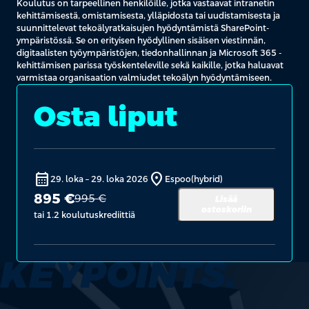
Koulutus on tarpeellinen henkilöille, jotka vastaavat intranetin
kehittämisestä, omistamisesta, ylläpidosta tai uudistamisesta ja
suunnittelevat tekoälyratkaisujen hyödyntämistä SharePoint-
ympäristössä. Se on erityisen hyödyllinen sisäisen viestinnän,
digitaalisten työympäristöjen, tiedonhallinnan ja Microsoft 365 -
kehittämisen parissa työskenteleville sekä kaikille, jotka haluavat
varmistaa organisaation valmiudet tekoälyn hyödyntämiseen.
Osta liput
calendar_month
location_on
29. loka
–
29. loka 2026
Espoo
(hybrid)
895 €
995 €
Lisää
ostoskoriin
tai 1.2 koulutuskrediittiä
KEYPOINTS.