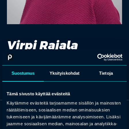
Virpi Rajala
Sales Manager
Suostumus
Yksityiskohdat
Tietoja
Tämä sivusto käyttää evästeitä
Käytämme evästeitä tarjoamamme sisällön ja mainosten
räätälöimiseen, sosiaalisen median ominaisuuksien
OTA YHTEYTTÄ
tukemiseen ja kävijämäärämme analysoimiseen. Lisäksi
Keilaranta 1 A, 02150 Espoo
jaamme sosiaalisen median, mainosalan ja analytiikka-