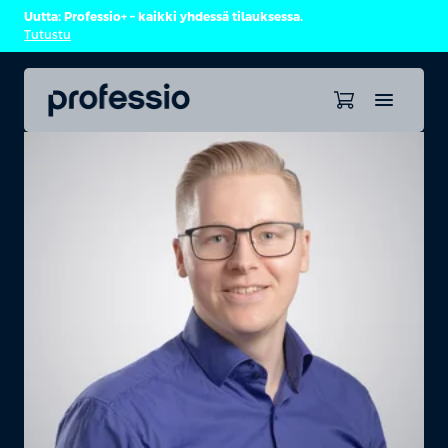
Uutta: Professio+ – kaikki yhdessä tilauksessa.
Tutustu