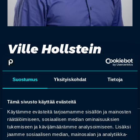
Ville Hollstein
Head of Sales, Partner
Suostumus
Yksityiskohdat
Tietoja
Tämä sivusto käyttää evästeitä
Käytämme evästeitä tarjoamamme sisällön ja mainosten
räätälöimiseen, sosiaalisen median ominaisuuksien
OTA YHTEYTTÄ
tukemiseen ja kävijämäärämme analysoimiseen. Lisäksi
Keilaranta 1 A, 02150 Espoo
jaamme sosiaalisen median, mainosalan ja analytiikka-