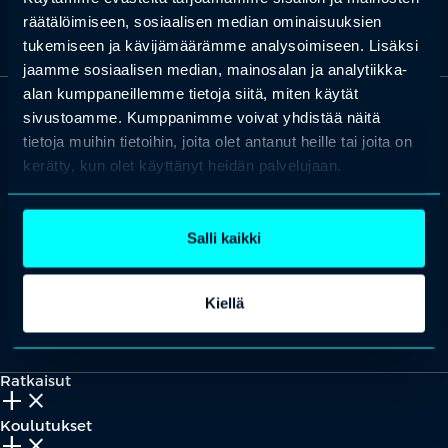
räätälöimiseen, sosiaalisen median ominaisuuksien
tukemiseen ja kävijämäärämme analysoimiseen. Lisäksi
jaamme sosiaalisen median, mainosalan ja analytiikka-
alan kumppaneillemme tietoja siitä, miten käytät
sivustoamme. Kumppanimme voivat yhdistää näitä
OTA YHTEYTTÄ
tietoja muihin tietoihin, joita olet antanut heille tai joita on
Keilaranta 1 A, 02150 Espoo
kerätty, kun olet käyttänyt heidän palvelujaan.
+358 (0)20 780 6220
asiakaspalvelu@professio.fi
Salli kaikki
Kiellä
Kaikki yhteystiedot
Yhteistyökumppaniksi?
Ratkaisut
add_2
close
Koulutukset
add_2
close