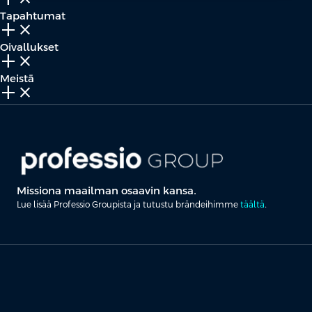
Tapahtumat
add_2
close
Oivallukset
add_2
close
Meistä
add_2
close
Missiona maailman osaavin kansa.
Lue lisää Professio Groupista ja tutustu brändeihimme
täältä
.