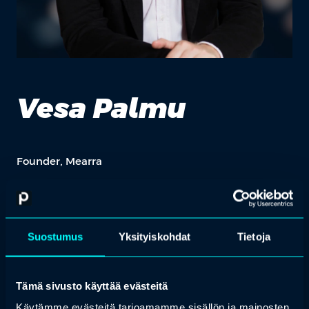
Vesa Palmu
Founder, Mearra
Vesa Palmu
has spent his career at the intersection of human
behavior, computer science, and business—co-founding the
agency Satama Interactive and later building his own agile
consultancy, Mearra, into a team of nearly 100. Today he’s writing
Suostumus
Yksityiskohdat
Tietoja
a book on the Mearra Method and pursuing a PhD on the same
topic, focused on the next major shift in how software-enabled
businesses are built.
Tämä sivusto käyttää evästeitä
Käytämme evästeitä tarjoamamme sisällön ja mainosten