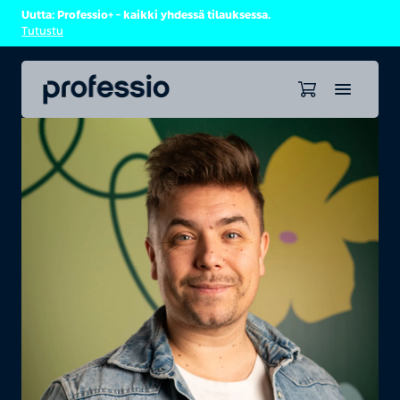
Uutta: Professio+ – kaikki yhdessä tilauksessa.
Tutustu