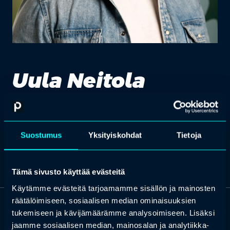
Uula Neitola
Suomen Erämuseosäätiön toimitusjohtaja, ICOM -
Suomen komitea ry:n puheenjohtaja
Suostumus
Yksityiskohdat
Tietoja
Tämä sivusto käyttää evästeitä
Käytämme evästeitä tarjoamamme sisällön ja mainosten
räätälöimiseen, sosiaalisen median ominaisuuksien
tukemiseen ja kävijämäärämme analysoimiseen. Lisäksi
OTA YHTEYTTÄ
jaamme sosiaalisen median, mainosalan ja analytiikka-
Keilaranta 1 A, 02150 Espoo