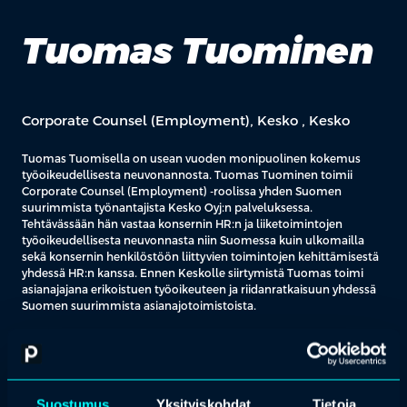
Tuomas Tuominen
Corporate Counsel (Employment), Kesko , Kesko
Tuomas Tuomisella on usean vuoden monipuolinen kokemus
työoikeudellisesta neuvonannosta. Tuomas Tuominen toimii
Corporate Counsel (Employment) -roolissa yhden Suomen
suurimmista työnantajista Kesko Oyj:n palveluksessa.
Tehtävässään hän vastaa konsernin HR:n ja liiketoimintojen
työoikeudellisesta neuvonnasta niin Suomessa kuin ulkomailla
sekä konsernin henkilöstöön liittyvien toimintojen kehittämisestä
yhdessä HR:n kanssa. Ennen Keskolle siirtymistä Tuomas toimi
asianajajana erikoistuen työoikeuteen ja riidanratkaisuun yhdessä
Suomen suurimmista asianajotoimistoista.
Tuomaksen työnkuva ja kokemus kattaa laaja-alaisesti
työoikeuden osa-alueet niin asianajo- kuin in-house-puolelta.
Neuvonnassaan hän on prakmaattinen ja mahdollisimman
käytännönläheinen, samalla kuitenkin huomioiden HR-asioihin
Suostumus
Yksityiskohdat
Tietoja
liittyvän inhimillisen puolen. Nykyisessä työnkuvassa jälkimmäinen