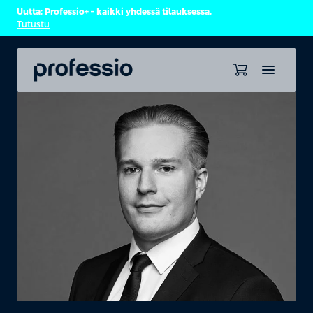
Uutta: Professio+ – kaikki yhdessä tilauksessa.
Tutustu