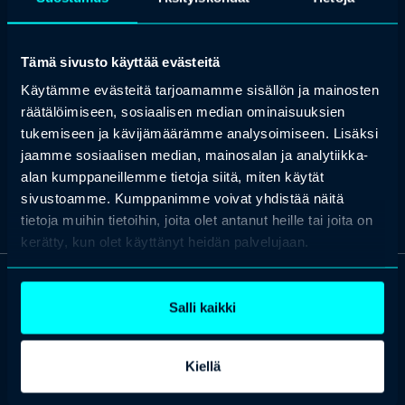
puoli korostuu erityisesti erilaisissa erimielisyystilanteissa
henkilöstön tai henkilöstön edustajien kanssa sekä
muutosneuvotteluprosesseissa.
Tämä sivusto käyttää evästeitä
Tuomaksella on laaja-alainen kokemus muutosneuvottelujen
Käytämme evästeitä tarjoamamme sisällön ja mainosten
käytännön toteuttamisesta. Asianajotehtävässä korostui erilaisissa
muutosneuvottelutilanteissa avustaminen aina jokaisen yrityksen
räätälöimiseen, sosiaalisen median ominaisuuksien
ja tilanteen uniikit piirteet huomioiden. Nykyisessä työssään
tukemiseen ja kävijämäärämme analysoimiseen. Lisäksi
muutosneuvotteluprosesseissa korostuu erityisesti niiden
jaamme sosiaalisen median, mainosalan ja analytiikka-
juridisesti oikean sekä käytännön tasolla toimivan prosessin
mahdollistaminen.
alan kumppaneillemme tietoja siitä, miten käytät
sivustoamme. Kumppanimme voivat yhdistää näitä
tietoja muihin tietoihin, joita olet antanut heille tai joita on
kerätty, kun olet käyttänyt heidän palvelujaan.
OTA YHTEYTTÄ
Salli kaikki
Keilaranta 1 A, 02150 Espoo
+358 (0)20 780 6220
Kiellä
asiakaspalvelu@professio.fi