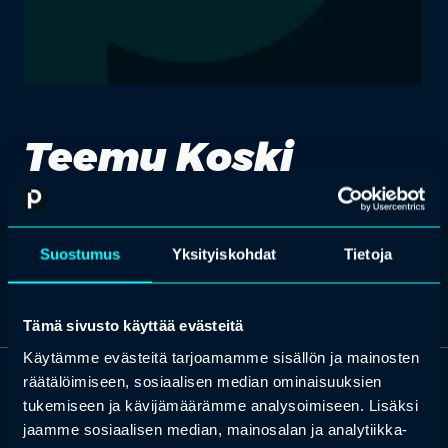
Teemu Koski
Head of Embedded Software, Vaisala
Suostumus
Yksityiskohdat
Tietoja
Tämä sivusto käyttää evästeitä
Käytämme evästeitä tarjoamamme sisällön ja mainosten
räätälöimiseen, sosiaalisen median ominaisuuksien
OTA YHTEYTTÄ
tukemiseen ja kävijämäärämme analysoimiseen. Lisäksi
Keilaranta 1 A, 02150 Espoo
jaamme sosiaalisen median, mainosalan ja analytiikka-