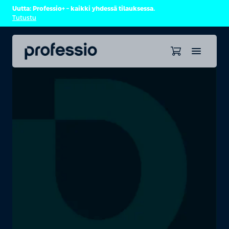
Uutta: Professio+ – kaikki yhdessä tilauksessa.
Tutustu