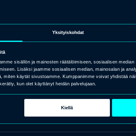
Yksityiskohdat
itä
mme sisällön ja mainosten räätälöimiseen, sosiaalisen median
iseen. Lisäksi jaamme sosiaalisen median, mainosalan ja analy
, miten käytät sivustoamme. Kumppanimme voivat yhdistää näitä t
n kerätty, kun olet käyttänyt heidän palvelujaan.
Kiellä