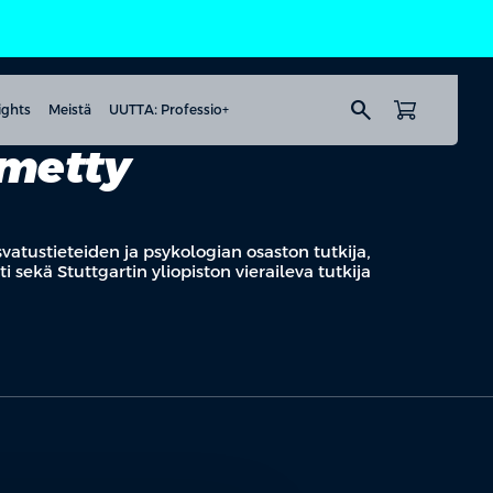
search
ights
Meistä
UUTTA: Professio+
mmetty
asvatustieteiden ja psykologian osaston tutkija,
i sekä Stuttgartin yliopiston vieraileva tutkija