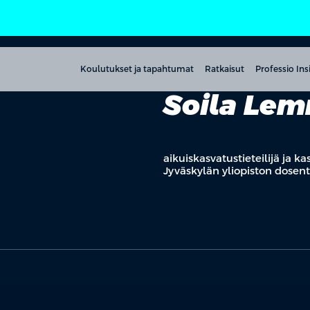
Koulutukset ja tapahtumat
Ratkaisut
Professio Ins
Soila Le
aikuiskasvatustieteilijä ja k
Jyväskylän yliopiston dosentt