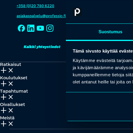
+358 (0)20 780 6220
asiakaspalvelu@professio.fi
Suostumus
Kaikki yhteystiedot
Yhteistyökumppaniksi?
Tämä sivusto käyttää eväste
Käytämme evästeitä tarjoama
Ratkaisut
ja kävijämäärämme analysoim
add_2
close
kumppaneillemme tietoja siitä
Koulutukset
olet antanut heille tai joita o
add_2
close
Tapahtumat
add_2
close
Oivallukset
add_2
close
Meistä
add_2
close