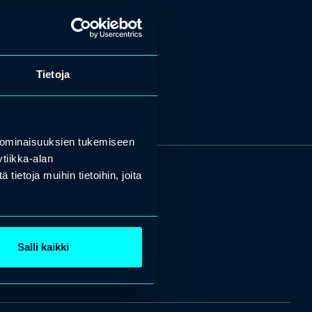
Tietoja
 ominaisuuksien tukemiseen
tiikka-alan
ietoja muihin tietoihin, joita
Salli kaikki