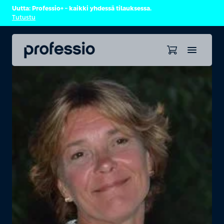
Uutta: Professio+ – kaikki yhdessä tilauksessa.
Tutustu