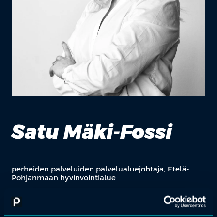
Satu Mäki-Fossi
perheiden palveluiden palvelualuejohtaja, Etelä-
Pohjanmaan hyvinvointialue
Satu Mäki-Fossi on lasten, nuorten ja perheiden palveluiden
kokenut työntekijä, kehittäjä ja johtaja. Perheiden palveluiden
palvelualuejohtajana Etelä-Pohjanmaan hyvinvointialueella hän