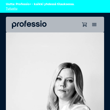
Uutta: Professio+ – kaikki yhdessä tilauksessa.
Tutustu