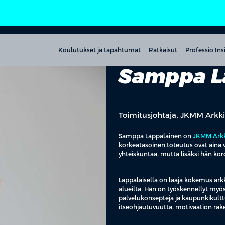
Koulutukset ja tapahtumat
Ratkaisut
Professio Ins
Samppa L
Toimitusjohtaja, JKMM Arkki
Samppa Lappalainen on
JKMM Arkk
korkeatasoinen toteutus ovat aina v
yhteiskuntaa, mutta lisäksi hän kor
Lappalaisella on laaja kokemus arkk
alueilta. Hän on työskennellyt myö
palvelukonsepteja ja kaupunkikultt
itseohjautuvuutta, motivaation rak