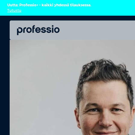
Uutta: Professio+ – kaikki yhdessä tilauksessa.
Tutustu