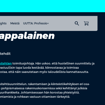
search
ights
Meistä
UUTTA: Professio+
appalainen
tehdit
itehtien
toimitusjohtaja. Hän uskoo, että huolellinen suunnittelu ja
astuullisin tapa luoda kestävää, kiinnostavaa ja toimivaa
ostaa, että näin saavutetaan myös taloudellista kannattavuutta.
itehtisuunnittelun, rakentamisen ja kiinteistökehityksen eri osa-
s pohjoismaisessa rakennuskonsernissa sekä kehittänyt julkisia
uurihankkeita. Johtamisessaan hän korostaa yhteistyötä,
entamista ja rohkean vastuun ottamisen tärkeyttä.