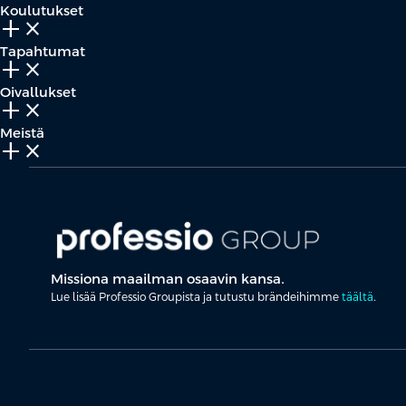
Koulutukset
add_2
close
Tapahtumat
add_2
close
Oivallukset
add_2
close
Meistä
add_2
close
Missiona maailman osaavin kansa.
Lue lisää Professio Groupista ja tutustu brändeihimme
täältä
.