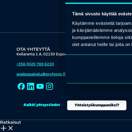
Tämä sivusto käyttää eväste
Käytämme evästeitä tarjoama
ja kävijämäärämme analysoim
kumppaneillemme tietoja siitä
olet antanut heille tai joita o
OTA YHTEYTTÄ
Keilaranta 1 A, 02150 Espoo
+358 (0)20 780 6220
asiakaspalvelu@professio.fi
Kaikki yhteystiedot
Yhteistyökumppaniksi?
Ratkaisut
add_2
close