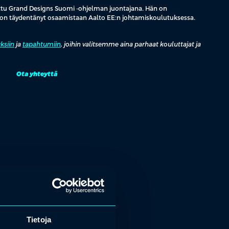
tuttu Grand Designs Suomi -ohjelman juontajana. Hän on
a on täydentänyt osaamistaan Aalto EE:n johtamiskoulutuksessa.
ksiin
ja
tapahtumiin
, joihin valitsemme aina parhaat kouluttajat ja
Ota yhteyttä
Tietoja