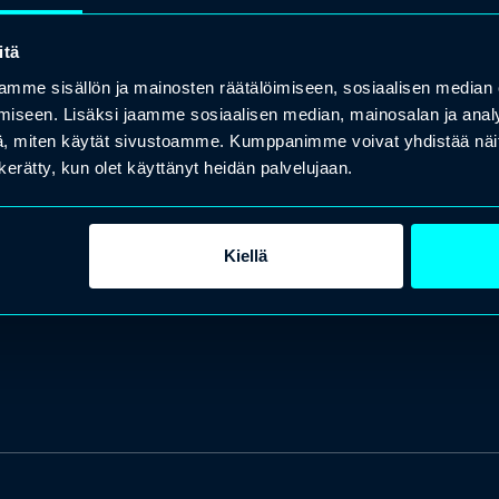
itä
mme sisällön ja mainosten räätälöimiseen, sosiaalisen median
iseen. Lisäksi jaamme sosiaalisen median, mainosalan ja analy
, miten käytät sivustoamme. Kumppanimme voivat yhdistää näitä t
n kerätty, kun olet käyttänyt heidän palvelujaan.
Kiellä