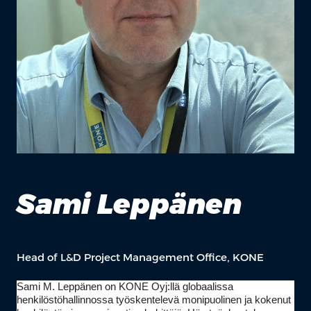
Sami Leppänen
Head of L&D Project Management Office, KONE
Sami M. Leppänen on KONE Oyj:llä globaalissa
henkilöstöhallinnossa työskentelevä monipuolinen ja kokenut