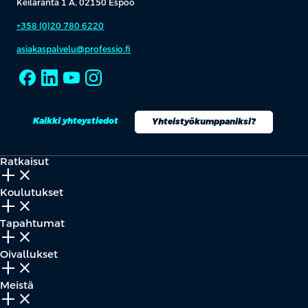
Keilaranta 1 A, 02150 Espoo
+358 (0)20 780 6220
asiakaspalvelu@professio.fi
Kaikki yhteystiedot
Yhteistyökumppaniksi?
Ratkaisut
add_2
close
Koulutukset
add_2
close
Tapahtumat
add_2
close
Oivallukset
add_2
close
Meistä
add_2
close