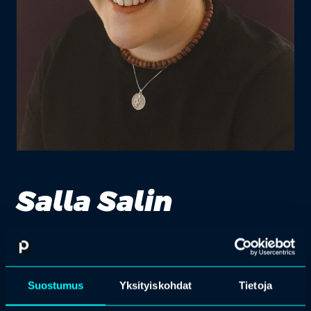
Salla Salin
elinluovutuskoordinaattori, Pirkanmaan
hyvinvointialue
Suostumus
Yksityiskohdat
Tietoja
Salla Salin on sairaanhoitaja (AMK) ja terveystieteiden maisteri
(TtM), jolla on vahva kliininen tausta tehohoidosta. Salla