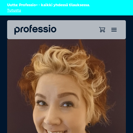
Uutta: Professio+ – kaikki yhdessä tilauksessa.
Tutustu