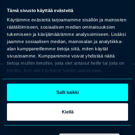
työskenteli teho-osastolla kuuden vuoden ajan ennen
Tämä sivusto käyttää evästeitä
siirtymistään elinluovutustoimintaan, jossa hän on toiminut
päätoimisena elinluovutuskoordinaattorina jo yhdeksän vuotta.
Käytämme evästeitä tarjoamamme sisällön ja mainosten
Salin tekee edelleen myös tehotyötä, painottuen erityisesti
elinluovuttajien hoitoon. Hänellä on syvällinen käytännön ja
räätälöimiseen, sosiaalisen median ominaisuuksien
asiantuntijatason ymmärrys elinluovutusprosessista ja tehohoidon
tukemiseen ja kävijämäärämme analysoimiseen. Lisäksi
roolista sen onnistumisessa.
jaamme sosiaalisen median, mainosalan ja analytiikka-
alan kumppaneillemme tietoja siitä, miten käytät
sivustoamme. Kumppanimme voivat yhdistää näitä
tietoja muihin tietoihin, joita olet antanut heille tai joita on
kerätty, kun olet käyttänyt heidän palvelujaan.
OTA YHTEYTTÄ
Keilaranta 1 A, 02150 Espoo
Salli kaikki
+358 (0)20 780 6220
asiakaspalvelu@professio.fi
Kiellä