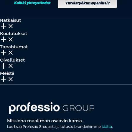
Kaikki yhteystiedot
Yhteistyökumppaniksi?
Ratkaisut
add_2
close
Koulutukset
add_2
close
Tapahtumat
add_2
close
Oivallukset
add_2
close
Meistä
add_2
close
Missiona maailman osaavin kansa.
Lue lisää Professio Groupista ja tutustu brändeihimme
täältä
.