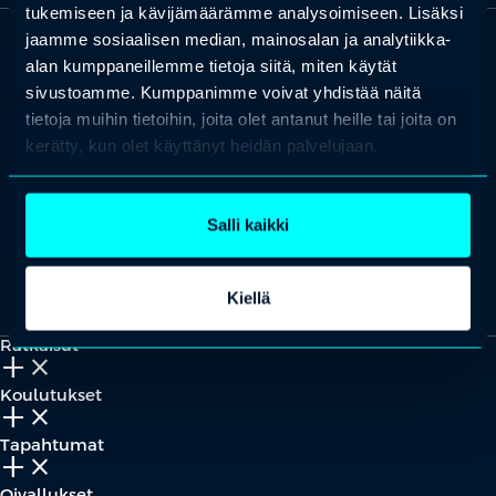
tukemiseen ja kävijämäärämme analysoimiseen. Lisäksi
jaamme sosiaalisen median, mainosalan ja analytiikka-
alan kumppaneillemme tietoja siitä, miten käytät
OTA YHTEYTTÄ
sivustoamme. Kumppanimme voivat yhdistää näitä
Keilaranta 1 A, 02150 Espoo
tietoja muihin tietoihin, joita olet antanut heille tai joita on
+358 (0)20 780 6220
kerätty, kun olet käyttänyt heidän palvelujaan.
asiakaspalvelu@professio.fi
Salli kaikki
Kaikki yhteystiedot
Yhteistyökumppaniksi?
Kiellä
Ratkaisut
add_2
close
Koulutukset
add_2
close
Tapahtumat
add_2
close
Oivallukset