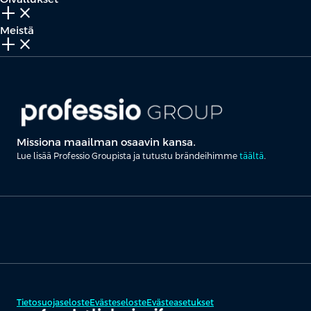
add_2
close
Meistä
add_2
close
Missiona maailman osaavin kansa.
Lue lisää Professio Groupista ja tutustu brändeihimme
täältä
.
Tietosuojaseloste
Evästeseloste
Evästeasetukset