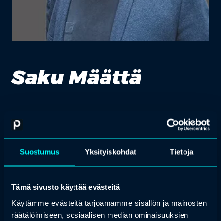
Saku Määttä
Sales Director, 3D Talo, 3D Talo
Saku Määtällä on k
ahdeksan vuoden kokemus
virtuaaliteknologioista ja ohjelmistoratkaisujen myynnistä sekä
Suostumus
Yksityiskohdat
Tietoja
asiantuntijatyöstä laajoissa kehityshankkeissa. Hän työskentelee
3D Talolla organisaatioiden tukena virtuaaliteknologian
hyödyntämisessä koulutuksessa, perehdytyksessä ja
simulaatiototeutuksissa.
Tämä sivusto käyttää evästeitä
Käytämme evästeitä tarjoamamme sisällön ja mainosten
räätälöimiseen, sosiaalisen median ominaisuuksien