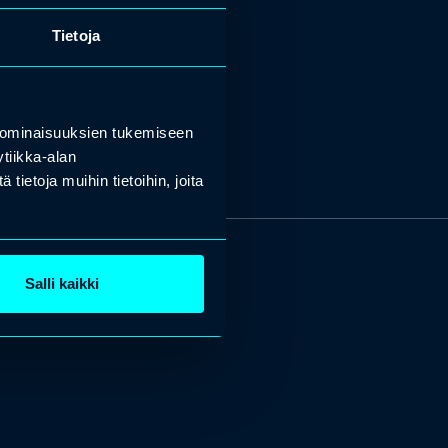
Tietoja
 ominaisuuksien tukemiseen
tiikka-alan
ietoja muihin tietoihin, joita
Salli kaikki