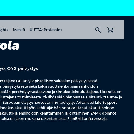
search
ights
Meistä
UUTTA: Professio+
ola
työ, OYS päivystys
itajana Oulun yliopistollisen sairaalan päivystyksessä.
päivystyksestä sekä kaksi vuotta erikoissairaanhoidon
ikössään perehdytysvastaavana ja simulaatiokouluttajana. Nooralla on
tajana toimimisesta. Yksikössään hän vastaa sisätauti-, trauma- ja
äksi Euroopan elvytysneuvoston hoitoelvytys Advanced Life Support
 innokas akuuttityön kehittäjä; hän on suorittanut akuuttihoidon
i akuutti- ja ensihoidon kehittäminen ja johtaminen YAMK opinnot
litukseen ja on mukana rakentamassa FinnEM konferensseja.