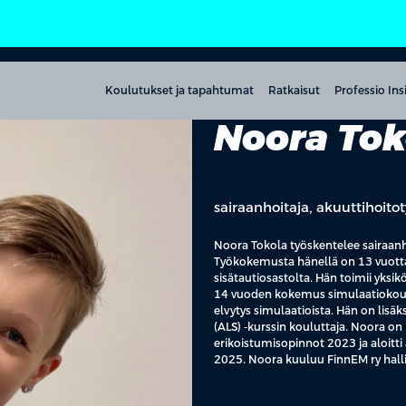
Koulutukset ja tapahtumat
Ratkaisut
Professio Ins
Noora Tok
sairaanhoitaja, akuuttihoito
Noora Tokola työskentelee sairaanho
Työkokemusta hänellä on 13 vuotta 
sisätautiosastolta. Hän toimii yks
14 vuoden kokemus simulaatiokoulut
elvytys simulaatioista. Hän on lis
(ALS) -kurssin kouluttaja. Noora on
erikoistumisopinnot 2023 ja aloitt
2025. Noora kuuluu FinnEM ry hal