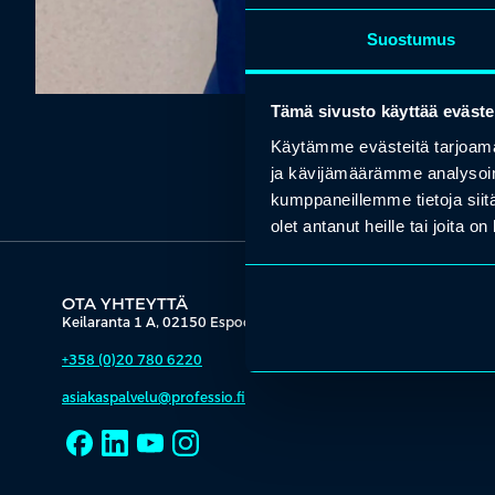
Suostumus
Tämä sivusto käyttää eväste
Käytämme evästeitä tarjoama
ja kävijämäärämme analysoim
kumppaneillemme tietoja siitä
olet antanut heille tai joita o
OTA YHTEYTTÄ
Keilaranta 1 A, 02150 Espoo
+358 (0)20 780 6220
asiakaspalvelu@professio.fi