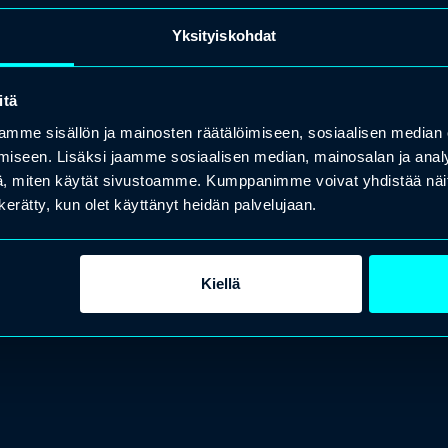
Yksityiskohdat
itä
mme sisällön ja mainosten räätälöimiseen, sosiaalisen median
iseen. Lisäksi jaamme sosiaalisen median, mainosalan ja analy
, miten käytät sivustoamme. Kumppanimme voivat yhdistää näitä t
n kerätty, kun olet käyttänyt heidän palvelujaan.
Kiellä