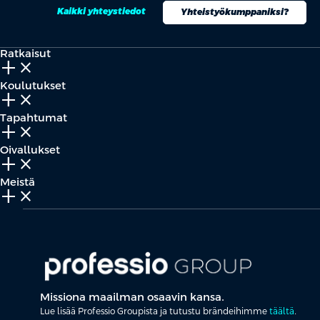
Kaikki yhteystiedot
Yhteistyökumppaniksi?
Ratkaisut
add_2
close
Koulutukset
add_2
close
Tapahtumat
add_2
close
Oivallukset
add_2
close
Meistä
add_2
close
Missiona maailman osaavin kansa.
Lue lisää Professio Groupista ja tutustu brändeihimme
täältä
.