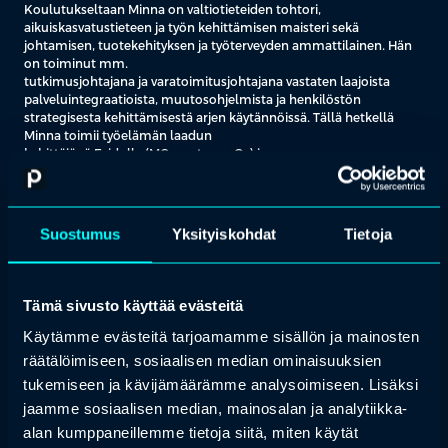
Koulutukseltaan Minna on valtiotieteiden tohtori,
aikuiskasvatustieteen ja työn kehittämisen maisteri sekä
johtamisen, tuotekehityksen ja työterveyden ammattilainen. Hän
on toiminut mm.
tutkimusjohtajana ja varatoimitusjohtajana vastaten laajoista
palveluintegraatioista, muutosohjelmista ja henkilöstön
strategisesta kehittämisestä arjen käytännöissä. Tällä hetkellä
Minna toimii työelämän laadun
kehittäjänä Evidolla (MComptence Oy) ja
työyhteisöturvallisuuden advisorina Säppi Oy:ssä.
Minna auttaa yrityksiä ja julkisorganisaatioita ratkaisemaan työn ja
henkilöstötuottavuuden haasteita siellä, missä niiden todelliset
Suostumus
Yksityiskohdat
Tietoja
juurisyyt syntyvät: ihmisten toiminnassa, rakenteissa, johtamisessa
ja yhteisissä toimintamalleissa. Hän on tehnyt tiedeyhteisön
tunnustamaa tutkimus- ja kehitystyötä inhimillisten ja sosiaalisten
voimavarojen merkityksestä organisaatioiden ja työyhteisöjen
Tämä sivusto käyttää evästeitä
toimivuudessa ja tuloksellisuudessa.
Käytämme evästeitä tarjoamamme sisällön ja mainosten
Minna yhdistää työssään poikkeuksellisen syvällisesti tutkimuksen,
räätälöimiseen, sosiaalisen median ominaisuuksien
käytännön kehittämisen ja strategisen johtamistyön. Hän on
tukemiseen ja kävijämäärämme analysoimiseen. Lisäksi
kehittänyt lajissaan ensimmäisen systeemisen ja yhteisöllisen
työkuormituksen hallinnan menetelmän,
Työn tasapainottamisen
jaamme sosiaalisen median, mainosalan ja analytiikka-
taiteen
, jossa työhyvinvointia, osaamista ja johtamista
alan kumppaneillemme tietoja siitä, miten käytät
tarkastellaan osana liiketoiminnan kokonaisuutta ja