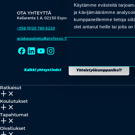
Käytämme evästeitä tarjoama
ja kävijämäärämme analysoim
OTA YHTEYTTÄ
Keilaranta 1 A, 02150 Espoo
kumppaneillemme tietoja siitä
olet antanut heille tai joita o
+358 (0)20 780 6220
asiakaspalvelu@professio.fi
Kaikki yhteystiedot
Yhteistyökumppaniksi?
Ratkaisut
add_2
close
Koulutukset
add_2
close
Tapahtumat
add_2
close
Oivallukset
add_2
close