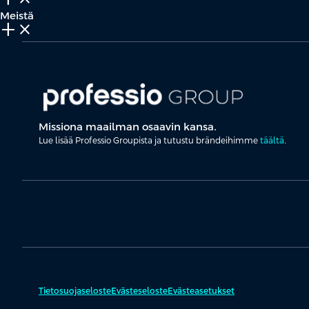
Meistä
add_2
close
Missiona maailman osaavin kansa.
Lue lisää Professio Groupista ja tutustu brändeihimme
täältä
.
Tietosuojaseloste
Evästeseloste
Evästeasetukset