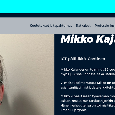
Koulutukset ja tapahtumat
Ratkaisut
Professio Ins
Mikko Ka
ICT-päällikkö, Contineo
Mikko Kajander on toiminut 25-vuotta
myös julkishallinnossa, sekä useilla 
Viimeiset kolme vuotta Mikko on t
asiantuntijatiimistä, data-arkkitehtu
Mikko kuvaa itseään työelämän moni
asiaan, mutta kun tarvitaan jonkin 
Hänen vahvuutensa on toimia liiketo
ilman IT jargonia.