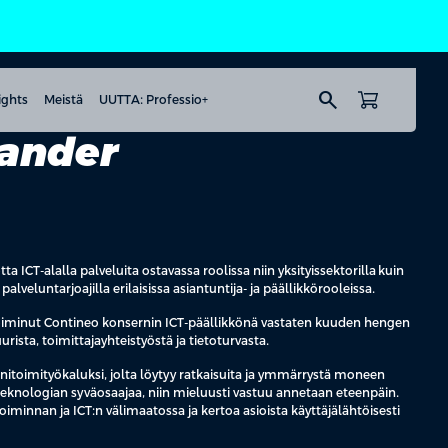
search
ights
Meistä
UUTTA: Professio+
jander
 ICT-alalla palveluita ostavassa roolissa niin yksityissektorilla kuin
palveluntarjoajilla erilaisissa asiantuntija- ja päällikkörooleissa.
oiminut Contineo konsernin ICT-päällikkönä vastaten kuuden hengen
urista, toimittajayhteistyöstä ja tietoturvasta.
toimityökaluksi, jolta löytyy ratkaisuita ja ymmärrystä moneen
teknologian syväosaajaa, niin mieluusti vastuu annetaan eteenpäin.
iminnan ja ICT:n välimaatossa ja kertoa asioista käyttäjälähtöisesti