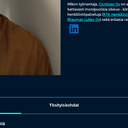
Mikon työnantaja,
Contineo Oy
on a
kattavasti monipuolisia siivous-, kiin
henkilöstöpalveluja (
RTK-Henkilöst
(
Rauman Lukko Oy
) sekä erilaisia r
Yksityiskohdat
itä