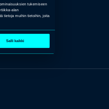
 ominaisuuksien tukemiseen
tiikka-alan
ietoja muihin tietoihin, joita
Salli kaikki