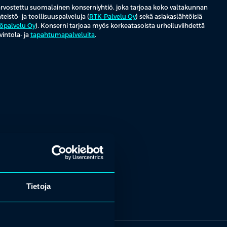
rvostettu suomalainen konserniyhtiö, joka tarjoaa koko valtakunnan
teistö- ja teollisuuspalveluja (
RTK-Palvelu Oy
) sekä asiakaslähtöisiä
öpalvelu Oy
). Konserni tarjoaa myös korkeatasoista urheiluviihdettä
avintola- ja
tapahtumapalveluita
.
Tietoja