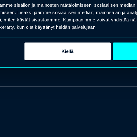
mme sisällön ja mainosten räätälöimiseen, sosiaalisen median
iseen. Lisäksi jaamme sosiaalisen median, mainosalan ja analy
, miten käytät sivustoamme. Kumppanimme voivat yhdistää näitä t
n kerätty, kun olet käyttänyt heidän palvelujaan.
Kiellä