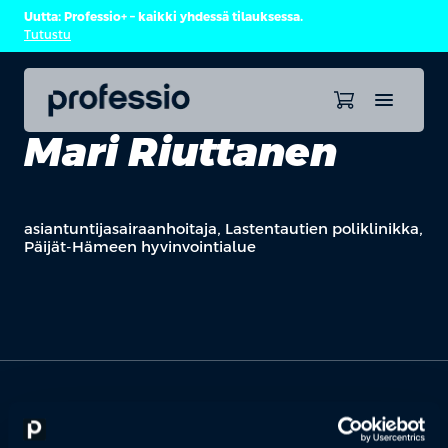
Uutta: Professio+ – kaikki yhdessä tilauksessa.
Tutustu
Mari Riuttanen
asiantuntijasairaanhoitaja, Lastentautien poliklinikka,
Päijät-Hämeen hyvinvointialue
OTA YHTEYTTÄ
Keilaranta 1 A, 02150 Espoo