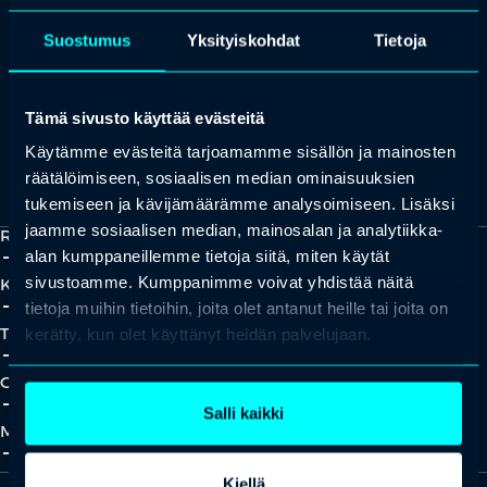
+358 (0)20 780 6220
Suostumus
Yksityiskohdat
Tietoja
asiakaspalvelu@professio.fi
Tämä sivusto käyttää evästeitä
Käytämme evästeitä tarjoamamme sisällön ja mainosten
Kaikki yhteystiedot
Yhteistyökumppaniksi?
räätälöimiseen, sosiaalisen median ominaisuuksien
tukemiseen ja kävijämäärämme analysoimiseen. Lisäksi
jaamme sosiaalisen median, mainosalan ja analytiikka-
Ratkaisut
add_2
close
alan kumppaneillemme tietoja siitä, miten käytät
sivustoamme. Kumppanimme voivat yhdistää näitä
Koulutukset
add_2
close
tietoja muihin tietoihin, joita olet antanut heille tai joita on
Tapahtumat
kerätty, kun olet käyttänyt heidän palvelujaan.
add_2
close
Oivallukset
add_2
close
Salli kaikki
Meistä
add_2
close
Kiellä