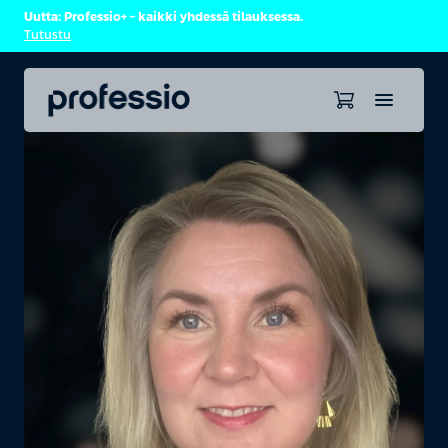
Uutta: Professio+ – kaikki yhdessä tilauksessa.
Tutustu