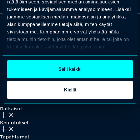
räätälöimiseen, sosiaalisen median ominaisuuksien
tukemiseen ja kävijämäärämme analysoimiseen. Lisäksi
jaamme sosiaalisen median, mainosalan ja analytiikka-
alan kumppaneillemme tietoja siitä, miten käytät
OTA YHTEYTTÄ
sivustoamme. Kumppanimme voivat yhdistää näitä
Keilaranta 1 A, 02150 Espoo
tietoja muihin tietoihin, joita olet antanut heille tai joita on
kerätty, kun olet käyttänyt heidän palvelujaan.
+358 (0)20 780 6220
asiakaspalvelu@professio.fi
Salli kaikki
Kiellä
Kaikki yhteystiedot
Yhteistyökumppaniksi?
Ratkaisut
add_2
close
Koulutukset
add_2
close
Tapahtumat