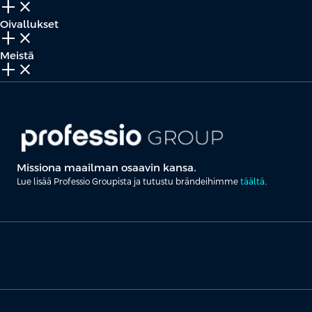
add_2
close
Oivallukset
add_2
close
Meistä
add_2
close
Missiona maailman osaavin kansa.
Lue lisää Professio Groupista ja tutustu brändeihimme
täältä
.