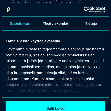
edistämisestä ja luovista toimivista ratkaisuista alalla.
Lauri on kerryttänyt yli 24 vuoden mittaisella urallaan laajan
osaamisen eri rooleista, aina tuotannonjohtamisesta, projekteihin
ja kehitykseen. Tämän ajanjakson aikana hän on tehokkaasti
Suostumus
Yksityiskohdat
Tietoja
vastannut moninaisiin pääsyoikeuksiin liittyviin haasteisiin. Hänen
nykyisessä operatiivisessa roolissaan hän kantaa kokonaisvastuun
ServiceNow-identiteetinhallinta-sovelluksesta. Tämä tehtävä
edellyttää syvällistä ymmärrystä identiteetin ja pääsynhallinnan
Tämä sivusto käyttää evästeitä
integroimisesta pilvipohjaiseen ServiceNow-alustaan. Tavoitteena
on tarjota identiteetin ja pääsynhallinta ratkaisua markkinoiden
Käytämme evästeitä tarjoamamme sisällön ja mainosten
parhaiden alustojen päälle, joka yhdistää korkeatasoisen
räätälöimiseen, sosiaalisen median ominaisuuksien
tietoturvan ja tietosuojan sensitiiviselle tiedolle.
tukemiseen ja kävijämäärämme analysoimiseen. Lisäksi
Lauri on sitoutunut innovatiivisiin lähestymistapoihin ja käytännön
jaamme sosiaalisen median, mainosalan ja analytiikka-
ratkaisuihin, jotka edistävät liiketoiminnan tehokkuutta ja
alan kumppaneillemme tietoja siitä, miten käytät
turvallisuutta. Hänen monipuolinen kokemuksensa ja
sivustoamme. Kumppanimme voivat yhdistää näitä
asiantuntemuksensa tekevät hänestä arvostetun vaikuttajan
alallaan.
tietoja muihin tietoihin, joita olet antanut heille tai joita on
kerätty, kun olet käyttänyt heidän palvelujaan.
Salli kaikki