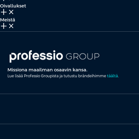
Oivallukset
add_2
close
Meistä
add_2
close
Missiona maailman osaavin kansa.
Lue lisää Professio Groupista ja tutustu brändeihimme
täältä
.