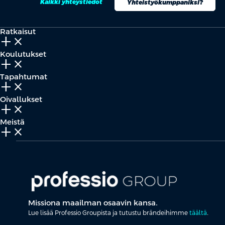
Kaikki yhteystiedot
Yhteistyökumppaniksi?
Ratkaisut
add_2
close
Koulutukset
add_2
close
Tapahtumat
add_2
close
Oivallukset
add_2
close
Meistä
add_2
close
Missiona maailman osaavin kansa.
Lue lisää Professio Groupista ja tutustu brändeihimme
täältä
.