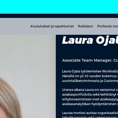
Koulutukset ja tapahtumat
Ratkaisut
Professio Ins
Laura Oja
Associate Team Manager, Cu
Laura Ojala työskentelee Workivall
Hänellä on yli 10 vuoden kokemus a
uusintaliiketoiminnasta ja Customer
Uransa aikana Laura on vastannut s
asiakasportfolioita sekä kehittänyt
erityisosaamistaan ovat asiakaspys
asiakasanalytiikan hyödyntäminen 
Lauraa motivoi auttaa organisaati
tehokkaammin sekä rakentamaan pitk