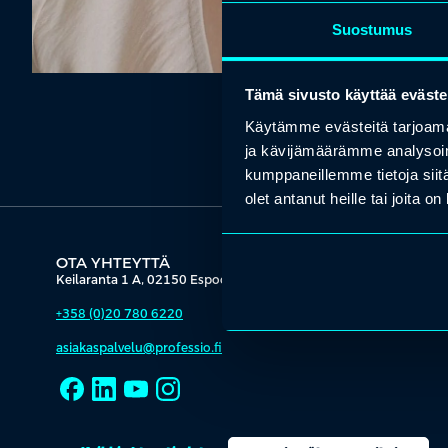
Suostumus
Tämä sivusto käyttää eväste
Käytämme evästeitä tarjoama
ja kävijämäärämme analysoim
kumppaneillemme tietoja siitä
olet antanut heille tai joita o
OTA YHTEYTTÄ
Keilaranta 1 A, 02150 Espoo
+358 (0)20 780 6220
asiakaspalvelu@professio.fi