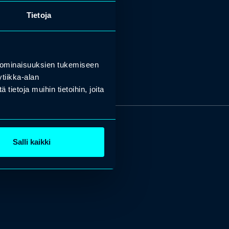
Tietoja
 ominaisuuksien tukemiseen
tiikka-alan
ietoja muihin tietoihin, joita
Salli kaikki