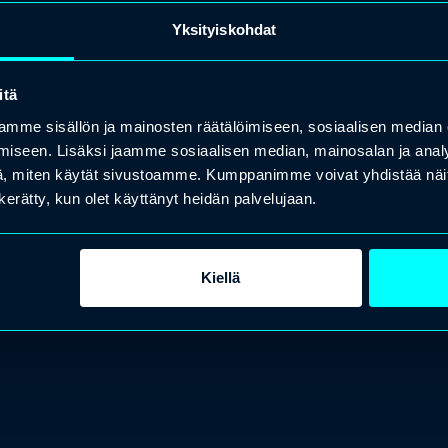
Yksityiskohdat
itä
mme sisällön ja mainosten räätälöimiseen, sosiaalisen median
iseen. Lisäksi jaamme sosiaalisen median, mainosalan ja analy
, miten käytät sivustoamme. Kumppanimme voivat yhdistää näitä t
n kerätty, kun olet käyttänyt heidän palvelujaan.
Kiellä