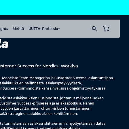
search
ights
Meistä
UUTTA: Professio+
la
stomer Success for Nordics, Workiva
a Associate Team Managerina ja Customer Success -asiantuntijana.
siakkuuksien hallinnasta, asiakaspysyvyydestä,
 Success -toiminnoista kansainvälisissä ohjelmistoyrityksissä.
adoista asiakkuuksien uusinnoista, johtanut miljoonaluokan
 Customer Success -prosesseja ja asiakaspolkuja. Hänen
yvyyden kasvattaminen, churn-riskien tunnistaminen,
sekä strateginen asiakkuuksien kehittäminen.
oita tunnistamaan asiakasriskit aiemmin, hyödyntämään dataa
äjänteisiä ja arvoa tuottavia asiakassuhteita.