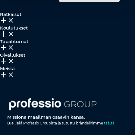
Ratkaisut
add_2
close
Koulutukset
add_2
close
Tapahtumat
add_2
close
Oivallukset
add_2
close
Meistä
add_2
close
Missiona maailman osaavin kansa.
Lue lisää Professio Groupista ja tutustu brändeihimme
täältä
.