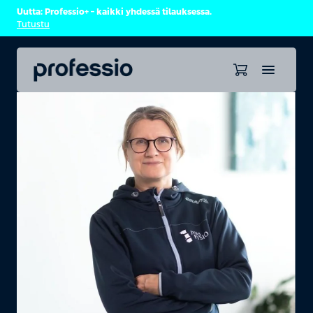
Uutta: Professio+ – kaikki yhdessä tilauksessa.
Tutustu