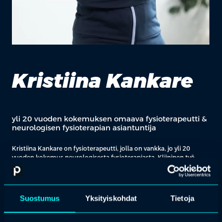
Kristiina Kankare
yli 20 vuoden kokemuksen omaava fysioterapeutti &
neurologisen fysioterapian asiantuntija
Kristiina Kankare on fysioterapeutti, jolla on vankka, jo yli 20
vuoden kokemus neurologisesta fysioterapiasta. Kliininen työ
neurologisten kuntoutujien
parissa on hänen keskeistä
osaamisaluettaan, mutta jatkuva oppiminen ja oman alan
syvempi ymmärtäminen on kulkenut aina käytännön työn rinnalla
vahvasti mukana.
Suostumus
Yksityiskohdat
Tietoja
Kristiinan omaa oppimista
ja työssä kehittymistä
on ajanut halu
ymmärtää ihmisen
toimintaa
ja toiminnanhäiriöitä pintaa