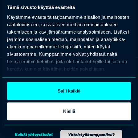
syvemmältä ja hänen vahvuutensa
niin kliinikkona kuin
Tämä sivusto käyttää evästeitä
kouluttajana on teoriatiedon
linkittäminen käytännön työhön.
Kouluttajana Kristiina on rauhallinen ja selkeä ja hänen
Käytämme evästeitä tarjoamamme sisällön ja mainosten
tavoitteenaan on luoda koulutustilanteeseen oppimista tukeva ja
räätälöimiseen, sosiaalisen median ominaisuuksien
ajatustenvaihtoa salliva ilmapiiri, jossa jokainen uskaltaa kysyä ja
tukemiseen ja kävijämäärämme analysoimiseen. Lisäksi
kyseenalaistaa asioita.
jaamme sosiaalisen median, mainosalan ja analytiikka-
alan kumppaneillemme tietoja siitä, miten käytät
sivustoamme. Kumppanimme voivat yhdistää näitä
tietoja muihin tietoihin, joita olet antanut heille tai joita on
kerätty, kun olet käyttänyt heidän palvelujaan.
OTA YHTEYTTÄ
Keilaranta 1 A, 02150 Espoo
Salli kaikki
+358 (0)20 780 6220
asiakaspalvelu@professio.fi
Kiellä
Kaikki yhteystiedot
Yhteistyökumppaniksi?