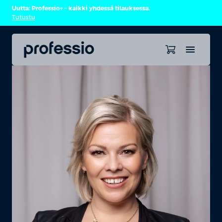
Uutta: Professio+ – kaikki yhdessä tilauksessa.
Tutustu