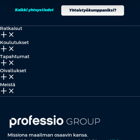
Kaikki yhteystiedot
Yhteistyökumppaniksi?
Ratkaisut
add_2
close
Koulutukset
add_2
close
Tapahtumat
add_2
close
Oivallukset
add_2
close
Meistä
add_2
close
Missiona maailman osaavin kansa.