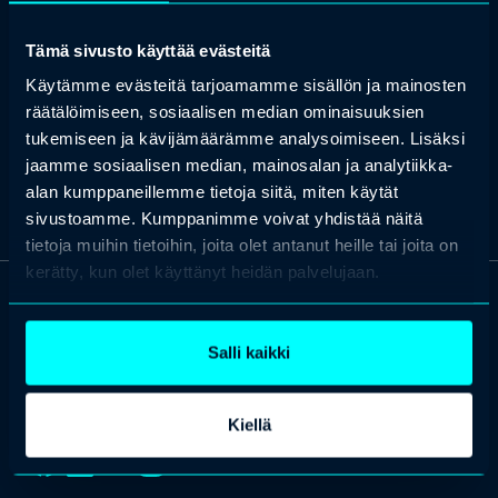
Vuorovaikutusvalmentaja
Tämä sivusto käyttää evästeitä
Tutustu kaikkiin Profession
koulutuksiin
ja
tapahtumiin
, joihin
valitsemme aina parhaat kouluttajat ja puhujat.
Käytämme evästeitä tarjoamamme sisällön ja mainosten
räätälöimiseen, sosiaalisen median ominaisuuksien
tukemiseen ja kävijämäärämme analysoimiseen. Lisäksi
Etsi koulutus & tapahtuma
Ota yhteyttä
jaamme sosiaalisen median, mainosalan ja analytiikka-
alan kumppaneillemme tietoja siitä, miten käytät
sivustoamme. Kumppanimme voivat yhdistää näitä
tietoja muihin tietoihin, joita olet antanut heille tai joita on
kerätty, kun olet käyttänyt heidän palvelujaan.
OTA YHTEYTTÄ
Keilaranta 1 A, 02150 Espoo
Salli kaikki
+358 (0)20 780 6220
asiakaspalvelu@professio.fi
Kiellä