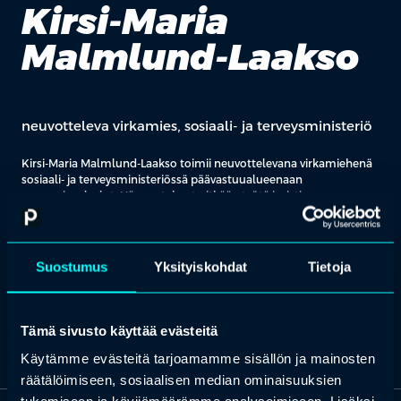
Kirsi-Maria
Malmlund-Laakso
neuvotteleva virkamies, sosiaali- ja terveysministeriö
Kirsi-Maria Malmlund-Laakso toimii neuvottelevana virkamiehenä
sosiaali- ja terveysministeriössä päävastuualueenaan
vammaispalvelut. Hän on tehnyt pitkään työtä juristina
vammaisten henkilöiden oikeuksien ja aseman turvaamisen
saralla. Akateeminen kiinnostus aiheeseen on yhdistynyt
käytännön näkökulmien ja kokemusten kanssa. Uran
alkuvaiheessa järjestötyö antoi hänelle hyvän näkemyksen alan
Suostumus
Yksityiskohdat
Tietoja
ytimeen, ja sen jälkeen ministeriöura lainvalmistelussa ja
vammaispalvelujen vastuualueella on jatkunut pian 10 vuoden
ajan.
Tämä sivusto käyttää evästeitä
Käytämme evästeitä tarjoamamme sisällön ja mainosten
räätälöimiseen, sosiaalisen median ominaisuuksien