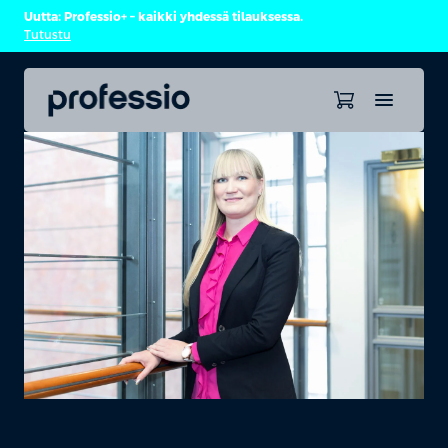
Uutta: Professio+ – kaikki yhdessä tilauksessa.
Tutustu