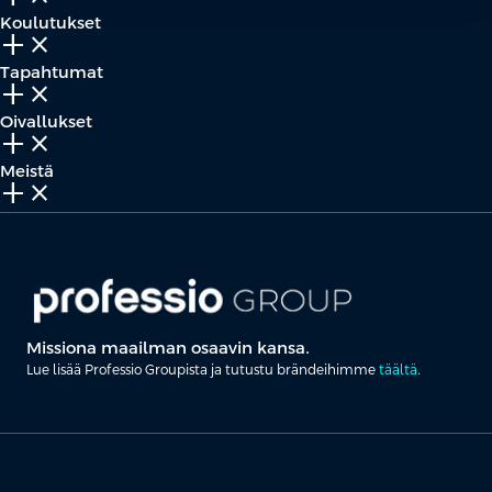
Koulutukset
add_2
close
Tapahtumat
add_2
close
Oivallukset
add_2
close
Meistä
add_2
close
Missiona maailman osaavin kansa.
Lue lisää Professio Groupista ja tutustu brändeihimme
täältä
.