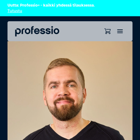
Uutta: Professio+ – kaikki yhdessä tilauksessa.
Tutustu