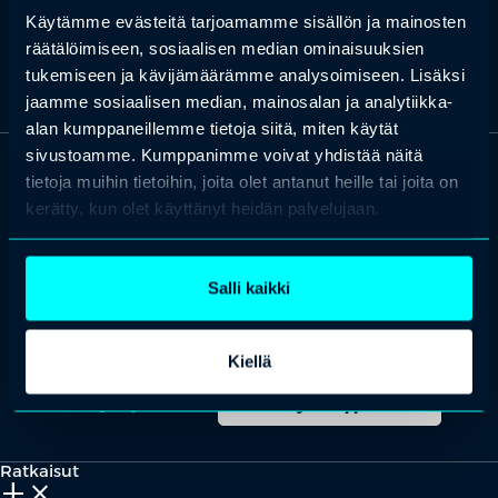
Käytämme evästeitä tarjoamamme sisällön ja mainosten
Etsi koulutus & tapahtuma
Ota yhteyttä
räätälöimiseen, sosiaalisen median ominaisuuksien
tukemiseen ja kävijämäärämme analysoimiseen. Lisäksi
jaamme sosiaalisen median, mainosalan ja analytiikka-
alan kumppaneillemme tietoja siitä, miten käytät
sivustoamme. Kumppanimme voivat yhdistää näitä
tietoja muihin tietoihin, joita olet antanut heille tai joita on
OTA YHTEYTTÄ
kerätty, kun olet käyttänyt heidän palvelujaan.
Keilaranta 1 A, 02150 Espoo
+358 (0)20 780 6220
Salli kaikki
asiakaspalvelu@professio.fi
Kiellä
Kaikki yhteystiedot
Yhteistyökumppaniksi?
Ratkaisut
add_2
close