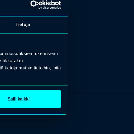
Tietoja
 ominaisuuksien tukemiseen
tiikka-alan
ietoja muihin tietoihin, joita
Salli kaikki