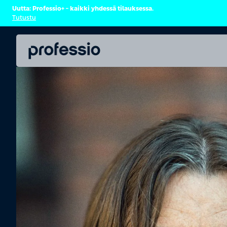
Uutta: Professio+ – kaikki yhdessä tilauksessa.
Tutustu