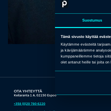
Suostumus
Tämä sivusto käyttää eväste
Käytämme evästeitä tarjoama
ja kävijämäärämme analysoim
kumppaneillemme tietoja siitä
olet antanut heille tai joita o
OTA YHTEYTTÄ
Keilaranta 1 A, 02150 Espoo
+358 (0)20 780 6220