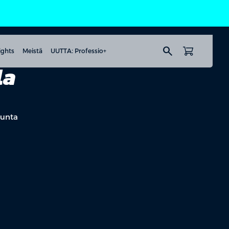
search
ights
Meistä
UUTTA: Professio+
la
kunta