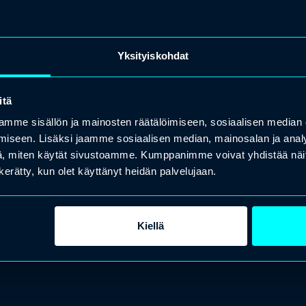
Yksityiskohdat
itä
mme sisällön ja mainosten räätälöimiseen, sosiaalisen median
iseen. Lisäksi jaamme sosiaalisen median, mainosalan ja analy
, miten käytät sivustoamme. Kumppanimme voivat yhdistää näitä t
n kerätty, kun olet käyttänyt heidän palvelujaan.
Kiellä