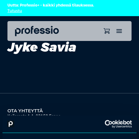
Uutta: Professio+ – kaikki yhdessä tilauksessa.
Tutustu
Jyke Savia
OTA YHTEYTTÄ
Keilaranta 1 A, 02150 Espoo
+358 (0)20 780 6220
asiakaspalvelu@professio.fi