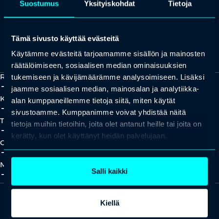
Suostumus
Yksityiskohdat
Tietoja
Tämä sivusto käyttää evästeitä
Kaikki yhteystiedot
Yhteistyökumppaniksi?
Käytämme evästeitä tarjoamamme sisällön ja mainosten
räätälöimiseen, sosiaalisen median ominaisuuksien
Ratkaisut
tukemiseen ja kävijämäärämme analysoimiseen. Lisäksi
add_2
close
jaamme sosiaalisen median, mainosalan ja analytiikka-
Koulutukset
alan kumppaneillemme tietoja siitä, miten käytät
add_2
close
sivustoamme. Kumppanimme voivat yhdistää näitä
Tapahtumat
tietoja muihin tietoihin, joita olet antanut heille tai joita on
add_2
close
kerätty, kun olet käyttänyt heidän palvelujaan.
Oivallukset
add_2
close
Meistä
Salli kaikki
add_2
close
Kiellä