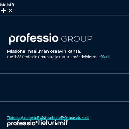
Meistä
add_2
close
Missiona maailman osaavin kansa.
Lue lisää Professio Groupista ja tutustu brändeihimme
täältä
.
Tietosuojaseloste
Evästeseloste
Evästeasetukset