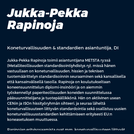
Jukka-Pekka
Rapinoja
Koneturvallisuuden & standardien asiantuntija, DI
Jukka-Pekka Rapinoja toimii asiantuntijana METSTA ry:ssä
(Metalliteollisuuden standardisointiyhdistys ry), missä hänen
vastuullaan on koneturvallisuuden, hissien ja teknisen
tuotemäärittelyn standardisoinnin seuraaminen sekä kansallisella
että kansainvälisellä tasolla. Rapinoja on koulutukseltaan
koneensuunnittelun diplomi-insinööri ja on aiemmin
työskennellyt paperiteollisuuden koneiden suunnittelussa
pääsuunnittelijana ja tuotepäällikkönä. Hän on aktiivinen usean
CENin ja ISOn hissityöryhmän sihteeri, ja seuraa läheltä
koneturvallisuuteen liittyvän standardointia sekä osallistuu uusien
koneturvallisuusstandardien kehittämiseen erityisesti EU:n
koneasetuksen muuttuessa.
Rapinojan erityisosaamista ovat mm. koneturvallisuuteen liittyvät