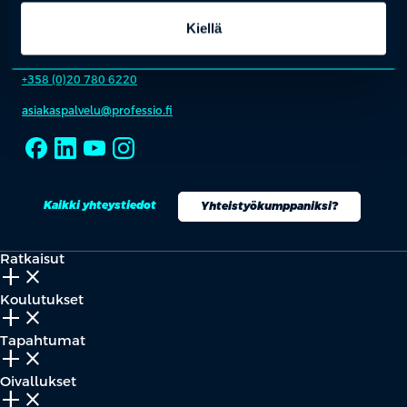
Kiellä
OTA YHTEYTTÄ
Keilaranta 1 A, 02150 Espoo
+358 (0)20 780 6220
asiakaspalvelu@professio.fi
Kaikki yhteystiedot
Yhteistyökumppaniksi?
Ratkaisut
add_2
close
Koulutukset
add_2
close
Tapahtumat
add_2
close
Oivallukset
add_2
close