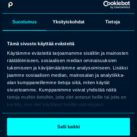
vaatimukset, standardien uudistamistyö sekä vuosittainen
turvallisen tekniikan seminaari ja muut koulutukset. Hän
osallistuu tiiviisti koneturvallisuuden ammattilaistapahtumiin ja
vastaa METSTAn kautta ajankohtaisten asioiden tiedottamisesta
Suostumus
Yksityiskohdat
Tietoja
teollisuudelle.
Jukka-Pekka Rapinojan asiantuntemus kattaa koneiden
suunnitteluun ja valmistukseen liittyvän
Tämä sivusto käyttää evästeitä
vaatimustenmukaisuuden varmistamisen sekä niihin liittyvät
koneturvallisuusstandardit. Hän toimii myös asiantuntijana ja
Käytämme evästeitä tarjoamamme sisällön ja mainosten
kouluttajana erilaisissa seminaareissa ja tapahtumissa, joissa
räätälöimiseen, sosiaalisen median ominaisuuksien
käsitellään mm. EU-koneasetuksen muutosten vaikutuksia
käytäntöön ja koneturvallisuusvaatimusten täyttämistä yrityksissä.
tukemiseen ja kävijämäärämme analysoimiseen. Lisäksi
jaamme sosiaalisen median, mainosalan ja analytiikka-
Koneturvallisuusstandardien lisäksi Rapinojalla on syvä
alan kumppaneillemme tietoja siitä, miten käytät
asiantuntemus teknisen tuotemäärittelyn ja ISO GPS-toleroinnin
standardeista ja niiden kouluttamisessa.
sivustoamme. Kumppanimme voivat yhdistää näitä
tietoja muihin tietoihin, joita olet antanut heille tai joita on
kerätty, kun olet käyttänyt heidän palvelujaan.
Salli kaikki