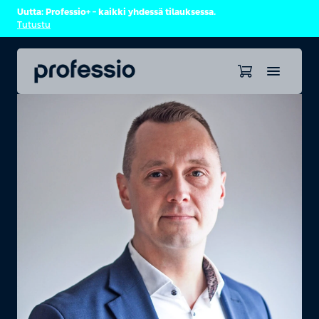
Uutta: Professio+ – kaikki yhdessä tilauksessa.
Tutustu