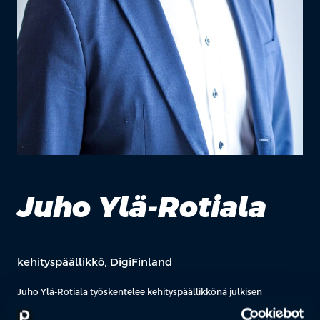
Juho Ylä-Rotiala
kehityspäällikkö, DigiFinland
Juho Ylä-Rotiala työskentelee kehityspäällikkönä julkisen
hallinnon digitalisaation parissa erityistehtäväyhtiö DigiFinlandissa.
Hänen vastuualueenaan on Ratkaisupalvelut ja kehitys -yksikkö,