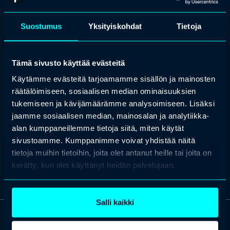
jossa hän johtaa esiselvityksiä ja kokeiluja erityisesti sote-sektorin
tarpeisiin.
Suostumus
Yksityiskohdat
Tietoja
Ylä-Rotiala on tietojärjestelmätieteilijä, joka näkee tekoälyn
mahdollisuudet innovaatioiden löytämisessä ja kokeiluissa, jotka
voisivat merkittävästi helpottaa sote-sektorin ammattilaisten
Tämä sivusto käyttää evästeitä
arkea. Hän painottaa tekoälyn potentiaalia vapauttaa hallinnollista
työaikaa ja ohjata resursseja tärkeämpiin tehtäviin, kuten ihmisten
Käytämme evästeitä tarjoamamme sisällön ja mainosten
hyvinvoinnin ja terveyden edistämiseen.
räätälöimiseen, sosiaalisen median ominaisuuksien
Ylä-Rotiala uskoo vahvasti, että tekoäly voi tukea sote-alan
tukemiseen ja kävijämäärämme analysoimiseen. Lisäksi
ammattilaisten työtä esimerkiksi parantamalla hoitoprosesseja,
jaamme sosiaalisen median, mainosalan ja analytiikka-
ennakoimalla terveysongelmia ja mahdollistamalla
yksilöllisemmän ja tehokkaamman palvelun tarjoamisen. Hän
alan kumppaneillemme tietoja siitä, miten käytät
korostaa, että tekoälyn ja luovan työn välillä ei tarvitse olla
sivustoamme. Kumppanimme voivat yhdistää näitä
kilpailua, vaan ne voivat täydentää toisiaan luoden uusia
tietoja muihin tietoihin, joita olet antanut heille tai joita on
mahdollisuuksia palvelujen kehittämiseen.
kerätty, kun olet käyttänyt heidän palvelujaan.
Salli kaikki
OTA YHTEYTTÄ