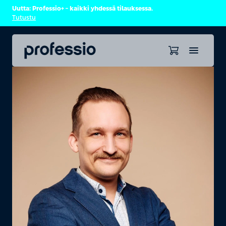
Uutta: Professio+ – kaikki yhdessä tilauksessa.
Tutustu