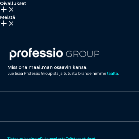
Oivallukset
add_2
close
Meistä
add_2
close
Missiona maailman osaavin kansa.
Lue lisää Professio Groupista ja tutustu brändeihimme
täältä
.