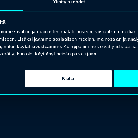
Yksityiskohdat
itä
mme sisällön ja mainosten räätälöimiseen, sosiaalisen median
iseen. Lisäksi jaamme sosiaalisen median, mainosalan ja analy
, miten käytät sivustoamme. Kumppanimme voivat yhdistää näitä t
n kerätty, kun olet käyttänyt heidän palvelujaan.
Kiellä