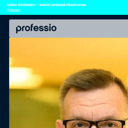
Uutta: Professio+ – kaikki yhdessä tilauksessa.
Tutustu