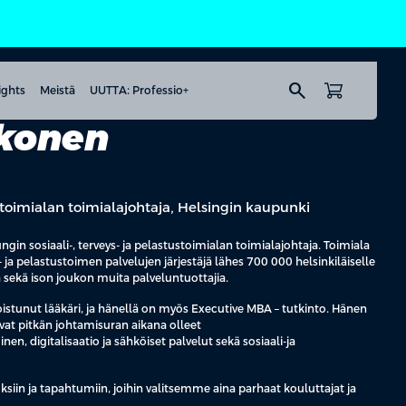
search
ights
Meistä
UUTTA: Professio+
kkonen
ustoimialan toimialajohtaja, Helsingin kaupunki
in sosiaali-, terveys- ja pelastustoimialan toimialajohtaja. Toimiala
 ja pelastustoimen palvelujen järjestäjä lähes 700 000 helsinkiläiselle
ä sekä ison joukon muita palveluntuottajia.
istunut lääkäri, ja hänellä on myös Executive MBA – tutkinto. Hänen
ovat pitkän johtamisuran aikana olleet
, digitalisaatio ja sähköiset palvelut sekä sosiaali-ja
ksiin ja tapahtumiin, joihin valitsemme aina parhaat kouluttajat ja