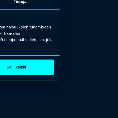
Tietoja
 ominaisuuksien tukemiseen
tiikka-alan
ietoja muihin tietoihin, joita
Salli kaikki