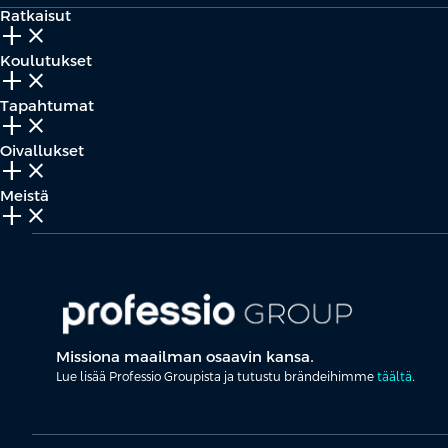
Ratkaisut
add_2
close
Koulutukset
add_2
close
Tapahtumat
add_2
close
Oivallukset
add_2
close
Meistä
add_2
close
Missiona maailman osaavin kansa.
Lue lisää Professio Groupista ja tutustu brändeihimme
täältä
.