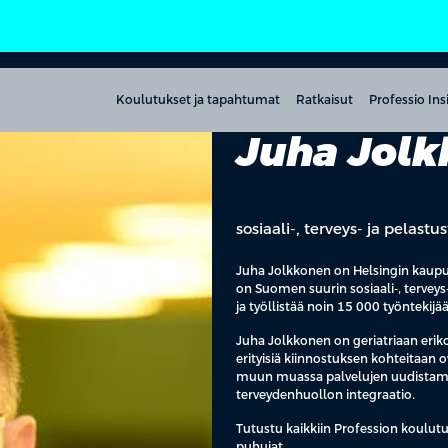
Koulutukset ja tapahtumat
Ratkaisut
Professio Ins
Juha Jol
sosiaali-, terveys- ja pelast
Juha Jolkkonen on Helsingin kaupung
on Suomen suurin sosiaali-, terveys-
ja työllistää noin 15 000 työntekijä
Juha Jolkkonen on geriatriaan eriko
erityisiä kiinnostuksen kohteitaan 
muun muassa palvelujen uudistaminen
terveydenhuollon integraatio.
Tutustu kaikkiin Profession koulutu
puhujat.