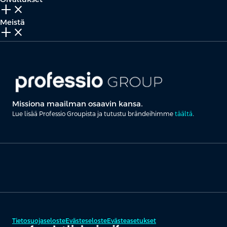
add_2
close
Meistä
add_2
close
Missiona maailman osaavin kansa.
Lue lisää Professio Groupista ja tutustu brändeihimme
täältä
.
Tietosuojaseloste
Evästeseloste
Evästeasetukset