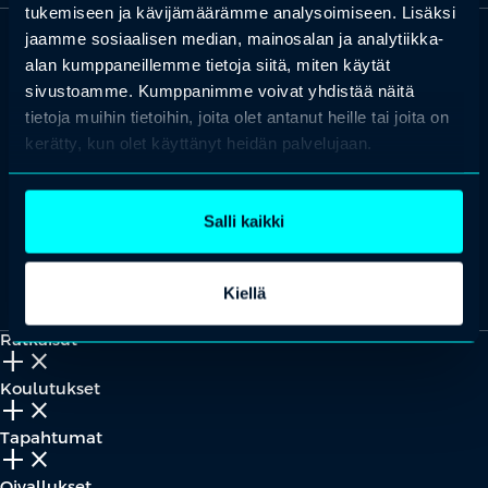
tukemiseen ja kävijämäärämme analysoimiseen. Lisäksi
jaamme sosiaalisen median, mainosalan ja analytiikka-
alan kumppaneillemme tietoja siitä, miten käytät
OTA YHTEYTTÄ
sivustoamme. Kumppanimme voivat yhdistää näitä
Keilaranta 1 A, 02150 Espoo
tietoja muihin tietoihin, joita olet antanut heille tai joita on
+358 (0)20 780 6220
kerätty, kun olet käyttänyt heidän palvelujaan.
asiakaspalvelu@professio.fi
Salli kaikki
Kaikki yhteystiedot
Yhteistyökumppaniksi?
Kiellä
Ratkaisut
add_2
close
Koulutukset
add_2
close
Tapahtumat
add_2
close
Oivallukset