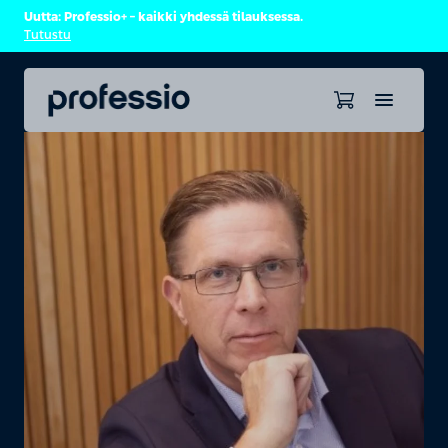
Uutta: Professio+ – kaikki yhdessä tilauksessa.
Tutustu